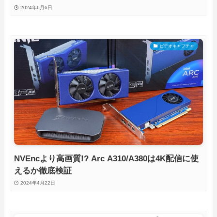
HDMI2.1搭載ビデオキャプチャを徹底検証
2024年6月6日
ビデオキャプチャ
NVEncより高画質!? Arc A310/A380は4K配信に使
えるか徹底検証
2024年4月22日