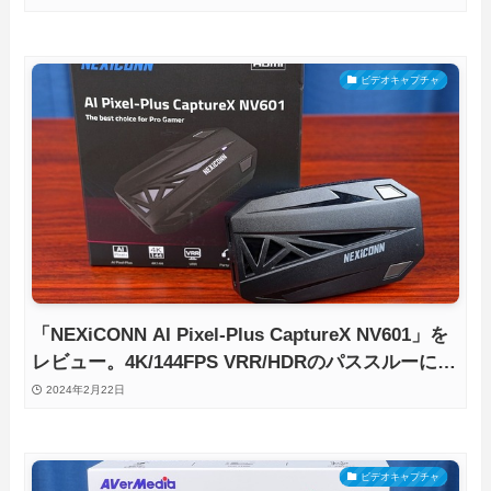
ビデオキャプチャ
「NEXiCONN AI Pixel-Plus CaptureX NV601」を
レビュー。4K/144FPS VRR/HDRのパススルーに加
えて、AI超解像機能も搭載！
2024年2月22日
ビデオキャプチャ