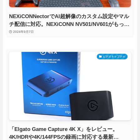
NEXiCONNectorでAI超解像のカスタム設定やマル
チ配信に対応。NEXiCONN NV501/NV601がもっと
便利に使い易く！
2024年9月7日
ビデオキャプチャ
「Elgato Game Capture 4K X」をレビュー。
4K/HDRや4K/144FPSの録画に対応する最新