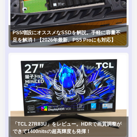
PS5増設にオススメなSSDを解説。手軽に容量不
足を解消！【2026年最新、PS5 Proにも対応】
「TCL 27R83U」をレビュー。HDRで画質調整が
できて1400nitsの超高輝度も発揮！