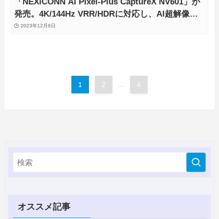
「NEXiCONN AI Pixel-Plus CaptureX NV601」が
発売。4K/144Hz VRR/HDRに対応し、AI超解像機
能も搭載
2023年12月6日
1
2
...
4
オススメ記事