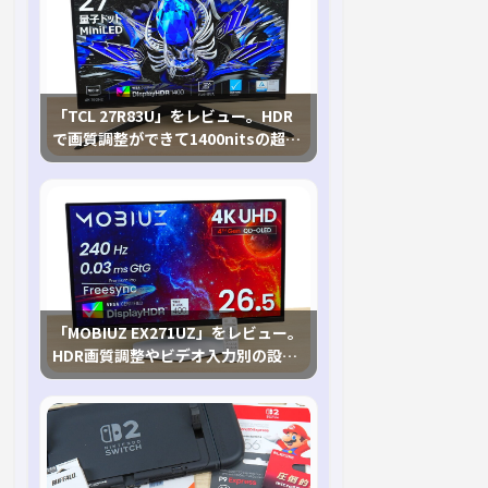
「TCL 27R83U」をレビュー。HDR
で画質調整ができて1400nitsの超高
輝度も発揮！
「MOBIUZ EX271UZ」をレビュー。
HDR画質調整やビデオ入力別の設定
が可能な4K有機ELゲーミングモニタ
を徹底検証