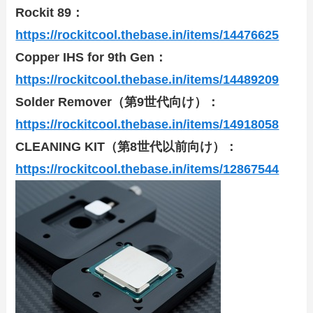
Rockit 89：
https://rockitcool.thebase.in/items/14476625
Copper IHS for 9th Gen：
https://rockitcool.thebase.in/items/14489209
Solder Remover（第9世代向け）：
https://rockitcool.thebase.in/items/14918058
CLEANING KIT（第8世代以前向け）：
https://rockitcool.thebase.in/items/12867544