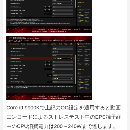
Core i9 9900Kで上記のOC設定を適用すると動画
エンコードによるストレステスト中のEPS端子経
由のCPU消費電力は200～240Wまで達します。