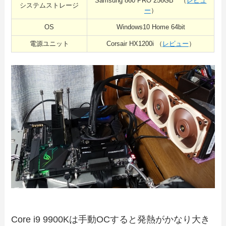
Samsung 860 PRO 256GB （
レビュ
システムストレージ
ー
）
OS
Windows10 Home 64bit
電源ユニット
Corsair HX1200i （
レビュー
）
Core i9 9900Kは手動OCすると発熱がかなり大き