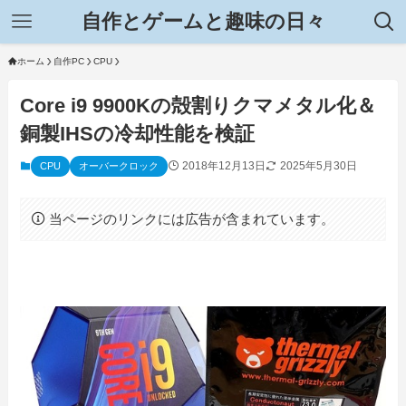
自作とゲームと趣味の日々
ホーム
自作PC
CPU
Core i9 9900Kの殻割りクマメタル化＆
銅製IHSの冷却性能を検証
2018年12月13日
2025年5月30日
CPU
オーバークロック
当ページのリンクには広告が含まれています。