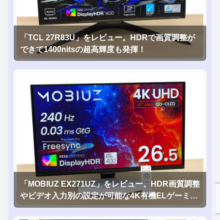
「TCL 27R83U」をレビュー。HDRで画質調整が
できて1400nitsの超高輝度も発揮！
「MOBIUZ EX271UZ」をレビュー。HDR画質調整
やビデオ入力別の設定が可能な4K有機ELゲーミン
グモニタを徹底検証