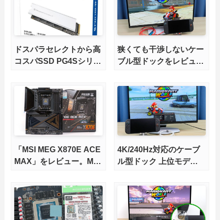
ドスパラセレクトから高
狭くても干渉しないケー
コスパSSD PG4Sシリー
ブル型ドックをレビュ
ズが発売
ー。HDMI2.1にも対応
「MSI MEG X870E ACE
4K/240Hz対応のケーブ
MAX」をレビュー。M.2
ル型ドック 上位モデル
スロット5基搭載の完全
をレビュー。Switch 2と
版X870Eマザーボードを
ゲーミングノートPCの
徹底検証
併用にオススメ！