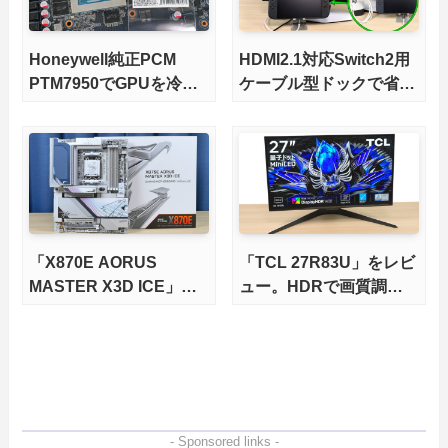
Honeywell純正PCM
HDMI2.1対応Switch2用
PTM7950でGPUを冷や
ケーブル型ドックで省ス
してみた。
ペースを極める。FWア
ップデートにも対応可
能！
「X870E AORUS
「TCL 27R83U」をレビ
MASTER X3D ICE」を
ュー。HDRで画質調整
レビュー。9000X3Dを
ができて1400nitsの超高
さらに高速にする完全版
輝度も発揮！
X870Eマザーボードを徹
底検証
- Sponsored links -