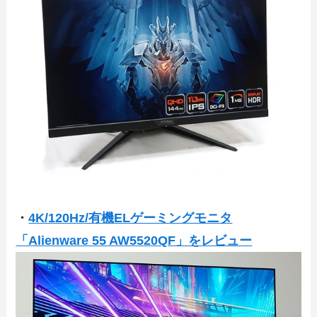
・
4K/120Hz/有機ELゲーミングモニタ
「Alienware 55 AW5520QF」をレビュー