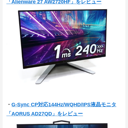
「Alienware 27 AW2720HF」をレビュー
・
G-Sync CP対応144Hz/WQHD/IPS液晶モニタ
「AORUS AD27QD」をレビュー