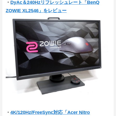
・
DyAc＆240Hzリフレッシュレート「BenQ
ZOWIE XL2546」をレビュー
・
4K/120Hz/FreeSync対応「Acer Nitro