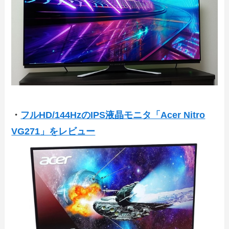
・
フルHD/144HzのIPS液晶モニタ「Acer Nitro
VG271」をレビュー