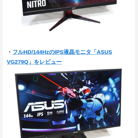
・
フルHD/144HzのIPS液晶モニタ「ASUS
VG279Q」をレビュー