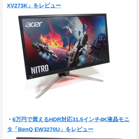
XV273K」をレビュー
・
6万円で買えるHDR対応31.5インチ4K液晶モニ
タ「BenQ EW3270U」をレビュー