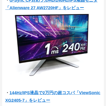
・
G-Sync CP対応フルHD/240Hz/IPS液晶モニタ
「Alienware 27 AW2720HF」をレビュー
・
144Hz/IPS液晶で2万円の超コスパ「ViewSonic
XG2405-7」をレビュー