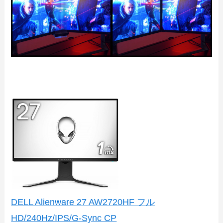
DELL Alienware 27 AW2720HF フル
HD/240Hz/IPS/G-Sync CP