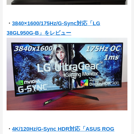
・
3840×1600/175Hz/G-Sync対応「LG
38GL950G-B」をレビュー
・
4K/120Hz/G-Sync HDR対応「ASUS ROG