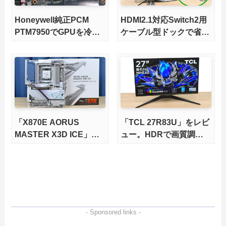
Honeywell純正PCM
HDMI2.1対応Switch2用
PTM7950でGPUを冷や
ケーブル型ドックで省ス
してみた。
ペースを極める。FWア
ップデートにも対応可
能！
「X870E AORUS
「TCL 27R83U」をレビ
MASTER X3D ICE」を
ュー。HDRで画質調整
レビュー。9000X3Dを
ができて1400nitsの超高
さらに高速にする完全版
輝度も発揮！
X870Eマザーボードを徹
底検証
- Sponsored links -