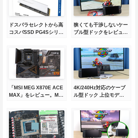
ドスパラセレクトから高
狭くても干渉しないケー
コスパSSD PG4Sシリー
ブル型ドックをレビュ
ズが発売
ー。HDMI2.1にも対応
「MSI MEG X870E ACE
4K/240Hz対応のケーブ
MAX」をレビュー。M.2
ル型ドック 上位モデル
スロット5基搭載の完全
をレビュー。Switch 2と
版X870Eマザーボードを
ゲーミングノートPCの
徹底検証
併用にオススメ！