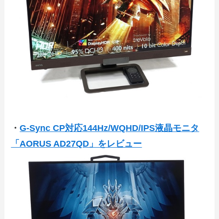
・
G-Sync CP対応144Hz/WQHD/IPS液晶モニタ
「AORUS AD27QD」をレビュー