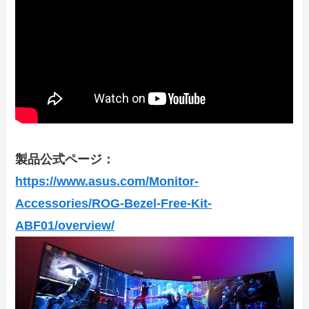
製品公式ページ：
https://www.asus.com/Monitor-
Accessories/ROG-Bezel-Free-Kit-
ABF01/overview/