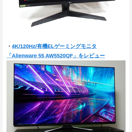
・
4K/120Hz/有機ELゲーミングモニタ
「Alienware 55 AW5520QF」をレビュー