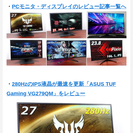
・
PCモニタ・ディスプレイのレビュー記事一覧へ
・
280HzのIPS液晶が最速を更新「ASUS TUF
Gaming VG279QM」をレビュー