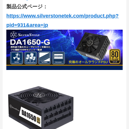
製品公式ページ：
https://www.silverstonetek.com/product.php?
pid=931&area=jp