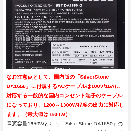
なお注意点として、国内版の「SilverStone
DA1650」に付属するACケーブルは100V/15Aに
対応する一般的な国内コンセント端子のケーブル
になっており、1200～1300W程度の出力に対応し
ます。（最大値は1500W）
電源容量1650Wという「SilverStone DA1650」の