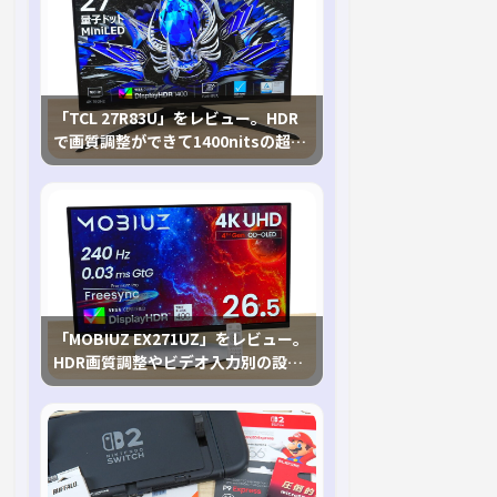
「TCL 27R83U」をレビュー。HDR
で画質調整ができて1400nitsの超高
輝度も発揮！
「MOBIUZ EX271UZ」をレビュー。
HDR画質調整やビデオ入力別の設定
が可能な4K有機ELゲーミングモニタ
を徹底検証