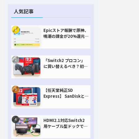
人気記事
Epicストア報酬で原神、
鳴潮の課金が20%還元
で超お得に！【期間延長
決定！】
「Switch2 プロコン」
に買い替えるべき？初代
との違いを比較
【任天堂純正SD
Express】 SanDiskと
Samsungを比較。実は
容量が違うけどオススメ
はどっち！？
HDMI2.1対応Switch2
用ケーブル型ドックで省
スペースを極める。FW
アップデートにも対応可