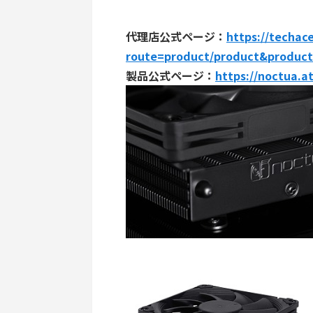
代理店公式ページ：
https://techac
route=product/product&product
製品公式ページ：
https://noctua.a