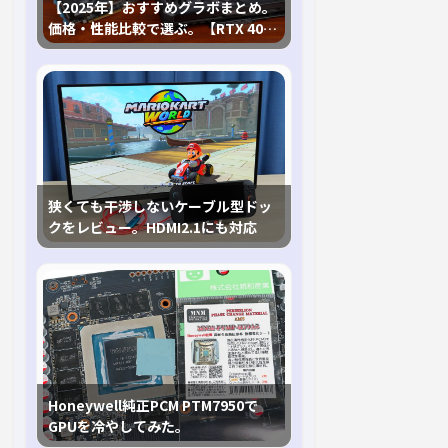
【2025年】おすすめグラボまとめ。
価格・性能比較で選ぶ。【RTX 40,
RX 7000各種に対応】
狭くても干渉しないケーブル型ドッ
クをレビュー。HDMI2.1にも対応
Honeywell純正PCM PTM7950で
GPUを冷やしてみた。