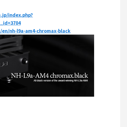
e.jp/index.php?
_id=3704
t/en/nh-l9a-am4-chromax-black