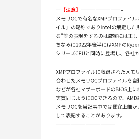
—
【注意】
————————–
メモリOCで有名なXMPプロファイ
イル」の略称でありIntelの策定した規
る”等の表現をするのは厳密には正し
ちなみに2022年後半にはXMPのRyzen版で
シリーズCPUと同時に登場し、各社か
XMPプロファイルに収録されたメモリ
合わせたメモリOCプロファイルを自動生成す
などが各社マザーボードのBIOS上
実質同じようにOCできるので、AMD
メモリOCを当記事中では便宜上細かい
して表記することがあります。
————————————