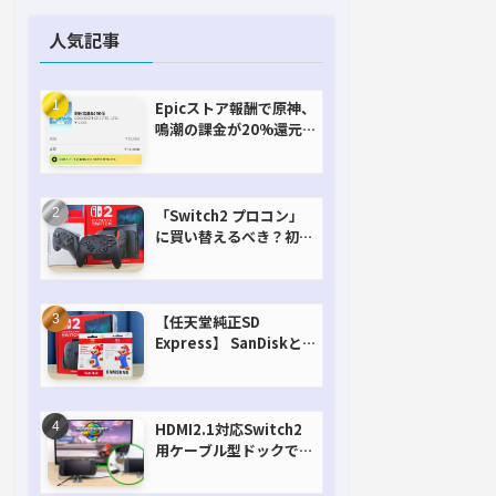
人気記事
Epicストア報酬で原神、
鳴潮の課金が20%還元
で超お得に！【期間延長
決定！】
「Switch2 プロコン」
に買い替えるべき？初代
との違いを比較
【任天堂純正SD
Express】 SanDiskと
Samsungを比較。実は
容量が違うけどオススメ
はどっち！？
HDMI2.1対応Switch2
用ケーブル型ドックで省
スペースを極める。FW
アップデートにも対応可