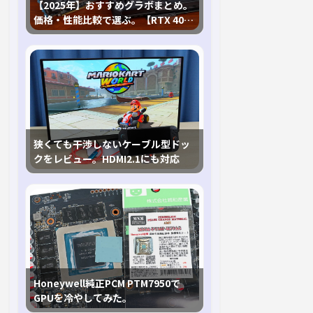
【2025年】おすすめグラボまとめ。
価格・性能比較で選ぶ。【RTX 40,
RX 7000各種に対応】
狭くても干渉しないケーブル型ドッ
クをレビュー。HDMI2.1にも対応
Honeywell純正PCM PTM7950で
GPUを冷やしてみた。