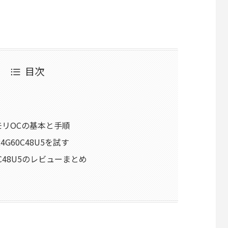
目次
モリOCの基本と手順
2K24G60C48U5を試す
4G60C48U5のレビューまとめ