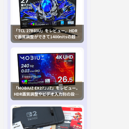
「TCL 27R83U」をレビュー。HDR
で画質調整ができて1400nitsの超高
輝度も発揮！
「MOBIUZ EX271UZ」をレビュー。
HDR画質調整やビデオ入力別の設定
が可能な4K有機ELゲーミングモニタ
を徹底検証