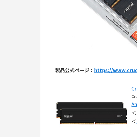
製品公式ページ：
https://www.cru
C
Cru
A
＜
＜