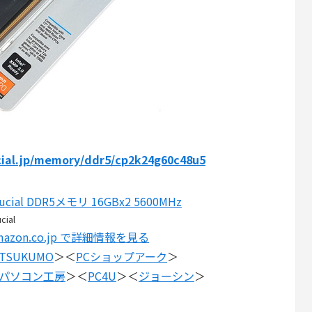
cial.jp/memory/ddr5/cp2k24g60c48u5
rucial DDR5メモリ 16GBx2 5600MHz
cial
mazon.co.jp で詳細情報を見る
TSUKUMO
＞＜
PCショップアーク
＞
パソコン工房
＞＜
PC4U
＞＜
ジョーシン
＞