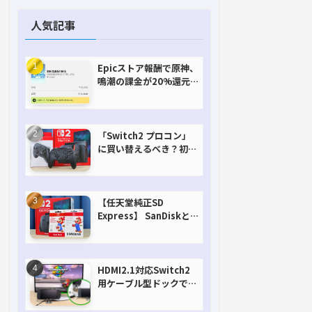
人気記事
Epicストア報酬で原神、
鳴潮の課金が20%還元
で超お得に！【期間延長
決定！】
「Switch2 プロコン」
に買い替えるべき？初代
との違いを比較
【任天堂純正SD
Express】 SanDiskと
Samsungを比較。実は
容量が違うけどオススメ
はどっち！？
HDMI2.1対応Switch2
用ケーブル型ドックで省
スペースを極める。FW
アップデートにも対応可