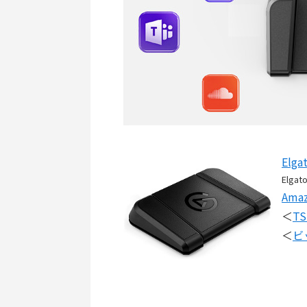
Elga
Elgat
Ama
＜
T
＜
ビ