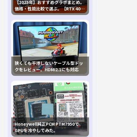
【2025年】おすすめグラボまとめ。
価格・性能比較で選ぶ。【RTX 40,
RX 7000各種に対応】
狭くても干渉しないケーブル型ドッ
クをレビュー。HDMI2.1にも対応
Honeywell純正PCM PTM7950で
GPUを冷やしてみた。