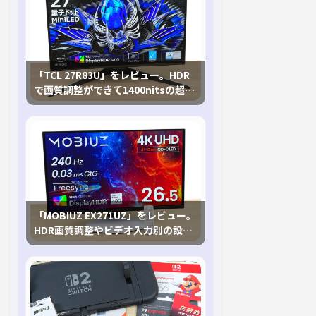
「TCL 27R83U」をレビュー。HDR
で画質調整ができて1400nitsの超高
輝度も発揮！
「MOBIUZ EX271UZ」をレビュー。
HDR画質調整やビデオ入力別の設定
が可能な4K有機ELゲーミングモニタ
を徹底検証