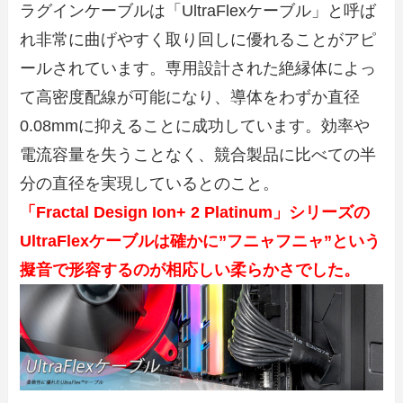
ラグインケーブルは「UltraFlexケーブル」と呼ば
れ非常に曲げやすく取り回しに優れることがアピ
ールされています。専用設計された絶縁体によっ
て高密度配線が可能になり、導体をわずか直径
0.08mmに抑えることに成功しています。効率や
電流容量を失うことなく、競合製品に比べての半
分の直径を実現しているとのこと。
「Fractal Design Ion+ 2 Platinum」シリーズの
UltraFlexケーブルは確かに”フニャフニャ”という
擬音で形容するのが相応しい柔らかさでした。