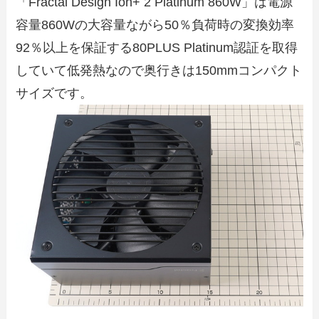
「Fractal Design Ion+ 2 Platinum 860W」は電源
容量860Wの大容量ながら50％負荷時の変換効率
92％以上を保証する80PLUS Platinum認証を取得
していて低発熱なので奥行きは150mmコンパクト
サイズです。