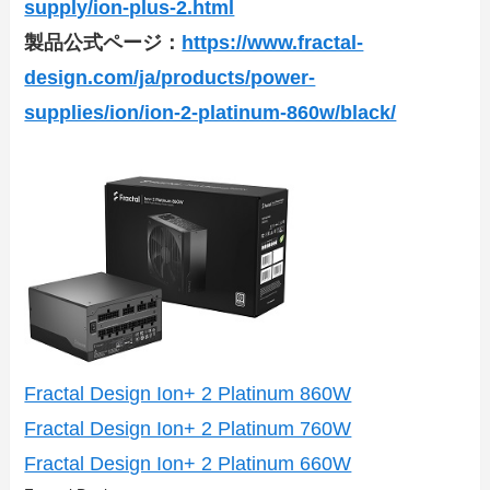
supply/ion-plus-2.html
製品公式ページ：
https://www.fractal-
design.com/ja/products/power-
supplies/ion/ion-2-platinum-860w/black/
Fractal Design Ion+ 2 Platinum 860W
Fractal Design Ion+ 2 Platinum 760W
Fractal Design Ion+ 2 Platinum 660W