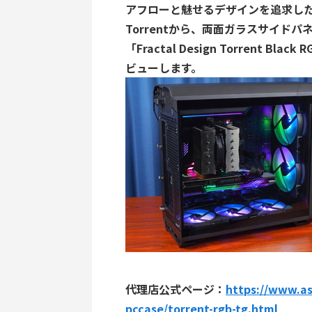
アフローと魅せるデザインを追求した新型ミ
Torrentから、両面ガラスサイド
「Fractal Design Torrent Blac
ビューします。
代理店公式ページ：
https://www.as
pccase/torrent-rgb-tg.html