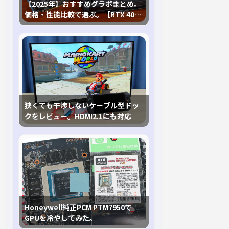
【2025年】おすすめグラボまとめ。
価格・性能比較で選ぶ。【RTX 40,
RX 7000各種に対応】
狭くても干渉しないケーブル型ドッ
クをレビュー。HDMI2.1にも対応
Honeywell純正PCM PTM7950で
GPUを冷やしてみた。