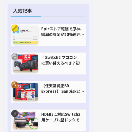
人気記事
Epicストア報酬で原神、
鳴潮の課金が20%還元
で超お得に！【期間延長
決定！】
「Switch2 プロコン」
に買い替えるべき？初代
との違いを比較
【任天堂純正SD
Express】 SanDiskと
Samsungを比較。実は
容量が違うけどオススメ
はどっち！？
HDMI2.1対応Switch2
用ケーブル型ドックで省
スペースを極める。FW
アップデートにも対応可