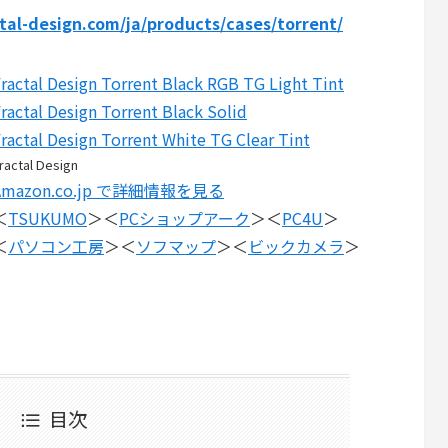
tal-design.com/ja/products/cases/torrent/
ractal Design Torrent Black RGB TG Light Tint
ractal Design Torrent Black Solid
ractal Design Torrent White TG Clear Tint
ractal Design
Amazon.co.jp で詳細情報を見る
＜
TSUKUMO
＞＜
PCショップアーク
＞＜
PC4U
＞
＜
パソコン工房
＞＜
ソフマップ
＞＜
ビックカメラ
＞
目次