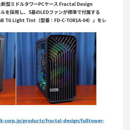
ドルタワーPCケース Fractal Design
パネルを採用し、5基のLEDファンが標準で付属する
k RGB TG Light Tint（型番：FD-C-TOR1A-04）」をレ
k-corp.jp/products/fractal-design/fulltower-