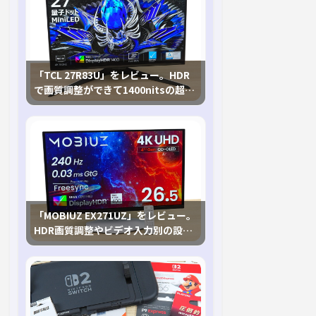
「TCL 27R83U」をレビュー。HDR
で画質調整ができて1400nitsの超高
輝度も発揮！
「MOBIUZ EX271UZ」をレビュー。
HDR画質調整やビデオ入力別の設定
が可能な4K有機ELゲーミングモニタ
を徹底検証