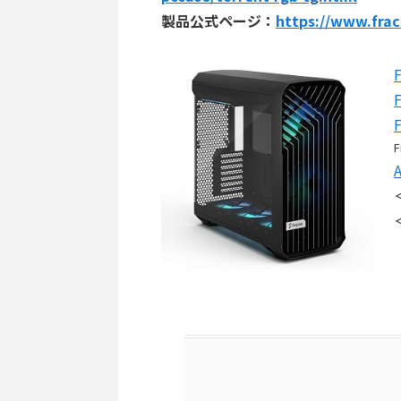
製品公式ページ：
https://www.frac
F
F
F
F