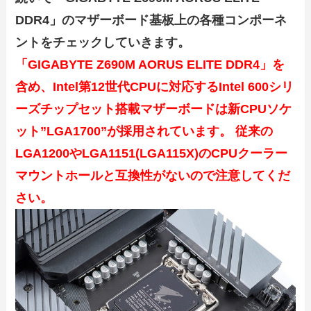
DDR4」のマザーボード基板上の各種コンポーネ
ントをチェックしていきます。
「GIGABYTE Z690M AORUS ELITE DDR4」を
含め、Intel第12世代CPUに対応するIntel 600シリ
ーズチップセット搭載マザーボードは新CPUソケ
ット”LGA1700”が採用されています。 従来の
LGA1200やLGA1151(LGA115X)のCPUクーラー
マウントホールと互換性がないので注意してくだ
さい。