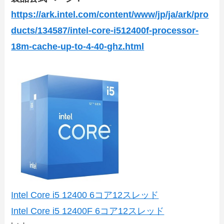
https://ark.intel.com/content/www/jp/ja/ark/pro
ducts/134587/intel-core-i512400f-processor-
18m-cache-up-to-4-40-ghz.html
Intel Core i5 12400 6コア12スレッド
Intel Core i5 12400F 6コア12スレッド