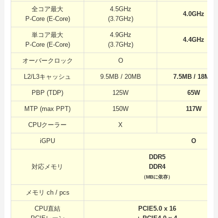
全コア最大
4.5GHz
4.0GHz
P-Core (E-Core)
(3.7GHz)
単コア最大
4.9GHz
4.4GHz
P-Core (E-Core)
(3.7GHz)
オーバークロック
O
L2/L3キャッシュ
9.5MB / 20MB
7.5MB / 18MB
PBP (TDP)
125W
65W
MTP (max PPT)
150W
117W
CPUクーラー
X
iGPU
O
DDR5
対応メモリ
DDR4
（MBに依存）
メモリ ch / pcs
CPU直結
PCIE5.0 x 16