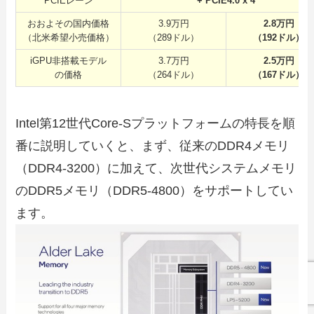
PCIEレーン
+ PCIE4.0 x 4
おおよその国内価格
3.9万円
2.8万円
（北米希望小売価格）
（289ドル）
（192ドル）
iGPU非搭載モデル
3.7万円
2.5万円
の価格
（264ドル）
（167ドル）
Intel第12世代Core-Sプラットフォームの特長を順
番に説明していくと、まず、従来のDDR4メモリ
（DDR4-3200）に加えて、次世代システムメモリ
のDDR5メモリ（DDR5-4800）をサポートしてい
ます。