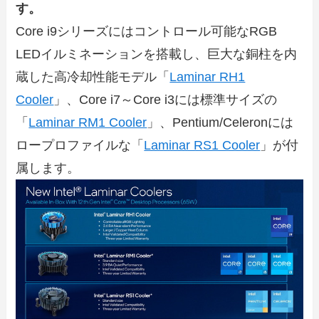
す。
Core i9シリーズにはコントロール可能なRGB
LEDイルミネーションを搭載し、巨大な銅柱を内
蔵した高冷却性能モデル「
Laminar RH1
Cooler
」、Core i7～Core i3には標準サイズの
「
Laminar RM1 Cooler
」、Pentium/Celeronには
ロープロファイルな「
Laminar RS1 Cooler
」が付
属します。