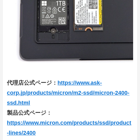
代理店公式ページ：
https://www.ask-
corp.jp/products/micron/m2-ssd/micron-2400-
ssd.html
製品公式ページ：
https://www.micron.com/products/ssd/product
-lines/2400