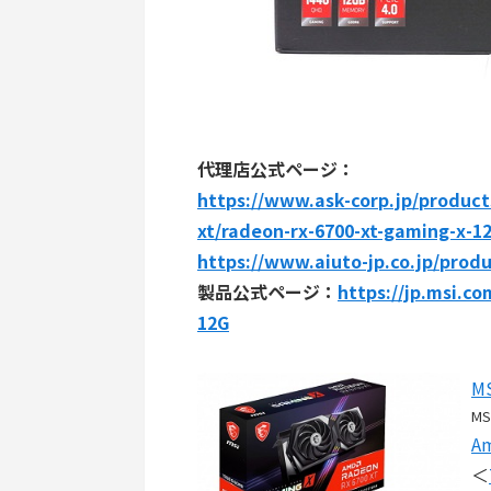
代理店公式ページ：
https://www.ask-corp.jp/product
xt/radeon-rx-6700-xt-gaming-x-1
https://www.aiuto-jp.co.jp/prod
製品公式ページ：
https://jp.msi.c
12G
MS
MS
A
＜