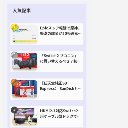
人気記事
Epicストア報酬で原神、
鳴潮の課金が20%還元
で超お得に！【期間延長
決定！】
「Switch2 プロコン」
に買い替えるべき？初代
との違いを比較
【任天堂純正SD
Express】 SanDiskと
Samsungを比較。実は
容量が違うけどオススメ
はどっち！？
HDMI2.1対応Switch2
用ケーブル型ドックで省
スペースを極める。FW
アップデートにも対応可