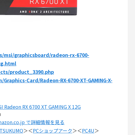
s/msi/graphicsboard/radeon-rx-6700-
2g.html
ucts/product_3390.php
om/Graphics-Card/Radeon-RX-6700-XT-GAMING-X-
I Radeon RX 6700 XT GAMING X 12G
I
mazon.co.jp で詳細情報を見る
TSUKUMO
＞＜
PCショップアーク
＞＜
PC4U
＞