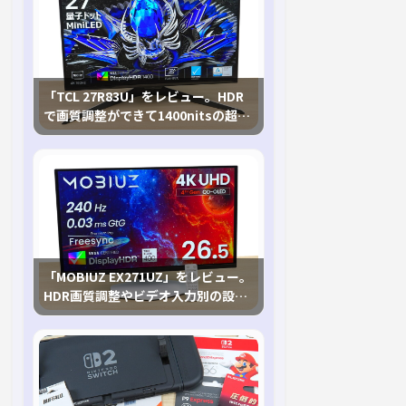
「TCL 27R83U」をレビュー。HDR
で画質調整ができて1400nitsの超高
輝度も発揮！
「MOBIUZ EX271UZ」をレビュー。
HDR画質調整やビデオ入力別の設定
が可能な4K有機ELゲーミングモニタ
を徹底検証