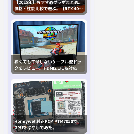
【2025年】おすすめグラボまとめ。
価格・性能比較で選ぶ。【RTX 40,
RX 7000各種に対応】
狭くても干渉しないケーブル型ドッ
クをレビュー。HDMI2.1にも対応
Honeywell純正PCM PTM7950で
GPUを冷やしてみた。