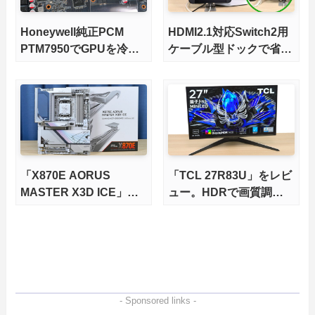
Honeywell純正PCM
HDMI2.1対応Switch2用
PTM7950でGPUを冷や
ケーブル型ドックで省ス
してみた。
ペースを極める。FWア
ップデートにも対応可
能！
「X870E AORUS
「TCL 27R83U」をレビ
MASTER X3D ICE」を
ュー。HDRで画質調整
レビュー。9000X3Dを
ができて1400nitsの超高
さらに高速にする完全版
輝度も発揮！
X870Eマザーボードを徹
底検証
- Sponsored links -