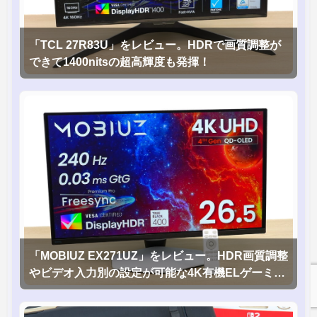
「TCL 27R83U」をレビュー。HDRで画質調整が
できて1400nitsの超高輝度も発揮！
「MOBIUZ EX271UZ」をレビュー。HDR画質調整
やビデオ入力別の設定が可能な4K有機ELゲーミン
グモニタを徹底検証