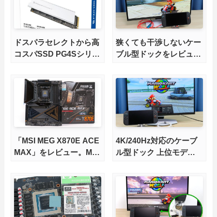
ドスパラセレクトから高
狭くても干渉しないケー
コスパSSD PG4Sシリー
ブル型ドックをレビュ
ズが発売
ー。HDMI2.1にも対応
「MSI MEG X870E ACE
4K/240Hz対応のケーブ
MAX」をレビュー。M.2
ル型ドック 上位モデル
スロット5基搭載の完全
をレビュー。Switch 2と
版X870Eマザーボードを
ゲーミングノートPCの
徹底検証
併用にオススメ！