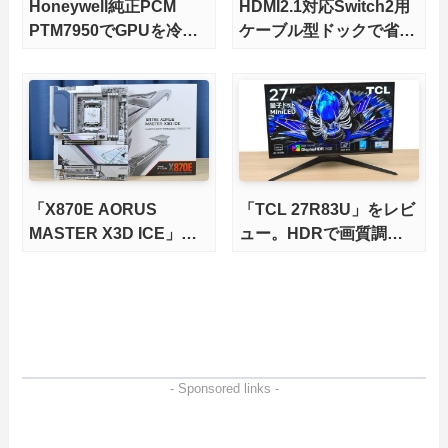
Honeywell純正PCM
HDMI2.1対応Switch2用
PTM7950でGPUを冷や
ケーブル型ドックで省ス
してみた。
ペースを極める。FWア
ップデートにも対応可
能！
「X870E AORUS
「TCL 27R83U」をレビ
MASTER X3D ICE」を
ュー。HDRで画質調整
レビュー。9000X3Dを
ができて1400nitsの超高
さらに高速にする完全版
輝度も発揮！
X870Eマザーボードを徹
底検証
- Sponsored links -