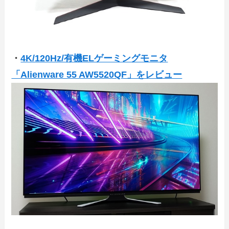
・
4K/120Hz/有機ELゲーミングモニタ
「Alienware 55 AW5520QF」をレビュー