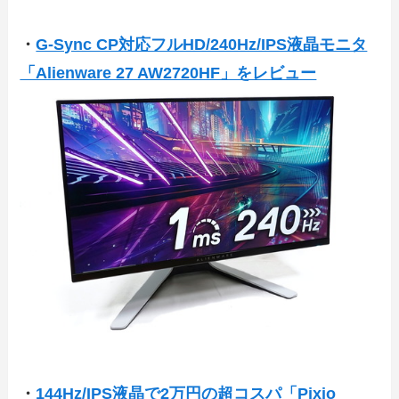
・
G-Sync CP対応フルHD/240Hz/IPS液晶モニタ
「Alienware 27 AW2720HF」をレビュー
・
144Hz/IPS液晶で2万円の超コスパ「Pixio