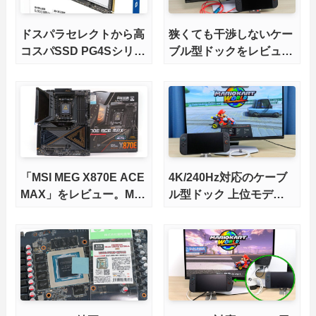
ドスパラセレクトから高
狭くても干渉しないケー
コスパSSD PG4Sシリー
ブル型ドックをレビュ
ズが発売
ー。HDMI2.1にも対応
「MSI MEG X870E ACE
4K/240Hz対応のケーブ
MAX」をレビュー。M.2
ル型ドック 上位モデル
スロット5基搭載の完全
をレビュー。Switch 2と
版X870Eマザーボードを
ゲーミングノートPCの
徹底検証
併用にオススメ！