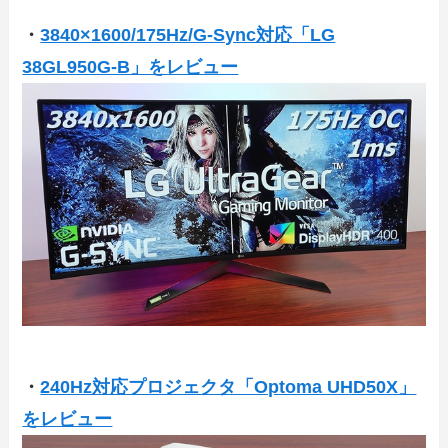
・
3840×1600/175Hz/G-Sync対応「LG
38GL950G-B」をレビュー
・
240Hz対応プロジェクタ「Optoma UHD50X」
をレビュー