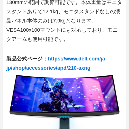
130mmの範囲で調節可能です。本体重量はモニタ
スタンドありで12.1kg、モニタスタンドなしの液
晶パネル本体のみは7.9kgとなります。
VESA100x100マウントにも対応しており、モニ
タアームも使用可能です。
製品公式ページ：
https://www.dell.com/ja-
jp/shop/accessories/apd/210-axng