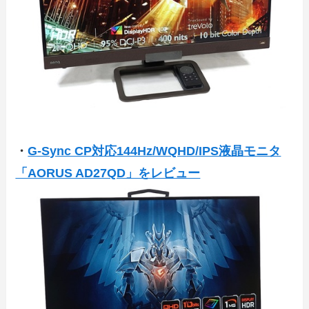
・
G-Sync CP対応144Hz/WQHD/IPS液晶モニタ
「AORUS AD27QD」をレビュー