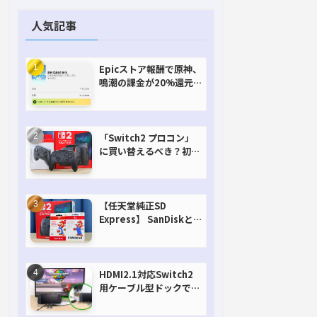
人気記事
Epicストア報酬で原神、
鳴潮の課金が20%還元
で超お得に！【期間延長
決定！】
「Switch2 プロコン」
に買い替えるべき？初代
との違いを比較
【任天堂純正SD
Express】 SanDiskと
Samsungを比較。実は
容量が違うけどオススメ
はどっち！？
HDMI2.1対応Switch2
用ケーブル型ドックで省
スペースを極める。FW
アップデートにも対応可