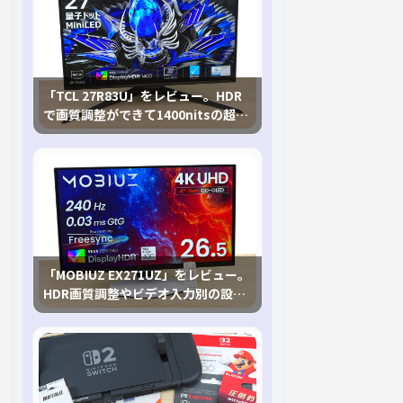
「TCL 27R83U」をレビュー。HDR
で画質調整ができて1400nitsの超高
輝度も発揮！
「MOBIUZ EX271UZ」をレビュー。
HDR画質調整やビデオ入力別の設定
が可能な4K有機ELゲーミングモニタ
を徹底検証