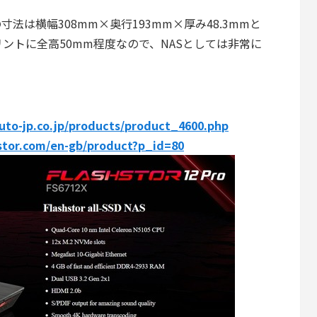
ro」の寸法は横幅308mm×奥行193mm×厚み48.3mmと
ントに全高50mm程度なので、NASとしては非常に
uto-jp.co.jp/products/product_4600.php
stor.com/en-gb/product?p_id=80