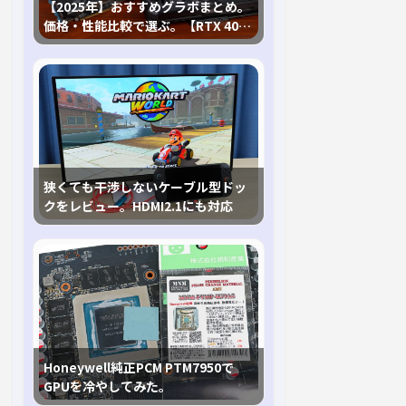
【2025年】おすすめグラボまとめ。
価格・性能比較で選ぶ。【RTX 40,
RX 7000各種に対応】
狭くても干渉しないケーブル型ドッ
クをレビュー。HDMI2.1にも対応
Honeywell純正PCM PTM7950で
GPUを冷やしてみた。