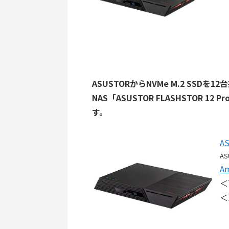
ASUSTORからNVMe M.2 SSDを
NAS「ASUSTOR FLASHSTOR 1
す。
A
AS
A
＜
＜