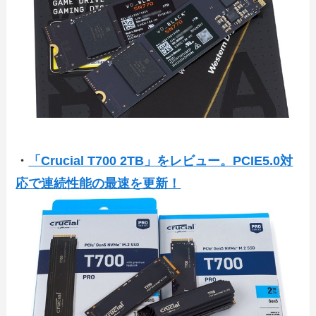
・
「Crucial T700 2TB」をレビュー。PCIE5.0対
応で連続性能の最速を更新！