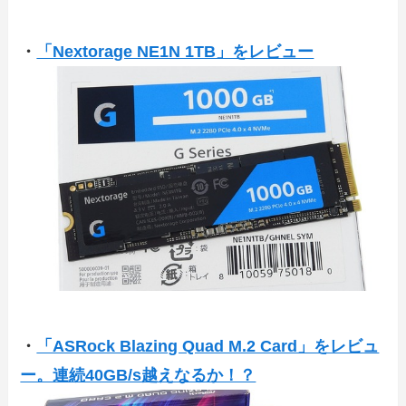
・
「Nextorage NE1N 1TB」をレビュー
・
「ASRock Blazing Quad M.2 Card」をレビュ
ー。連続40GB/s越えなるか！？