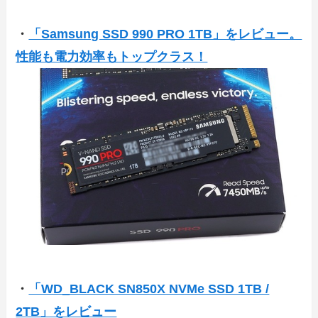
・
「Samsung SSD 990 PRO 1TB」をレビュー。
性能も電力効率もトップクラス！
・
「WD_BLACK SN850X NVMe SSD 1TB /
2TB」をレビュー