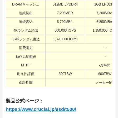
DRAMキャッシュ
512MB LPDDR4
1GB LPDDR4
連続読出
7,200MB/s
7,300MB/s
連続書込
5,700MB/s
6,800MB/s
4Kランダム読出
800,000 IOPS
1,150,000 IOPS
ラ4Kランダム書込
1,390,000 IOPS
1,4
消費電力
–
動作温度範囲
–
MTBF
-万時間
耐久性評価
300TBW
600TBW
保証期間
メーカー5年
製品公式ページ：
https://www.crucial.jp/ssd/t500/