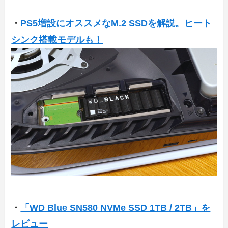
・
PS5増設にオススメなM.2 SSDを解説。ヒート
シンク搭載モデルも！
・
「WD Blue SN580 NVMe SSD 1TB / 2TB」を
レビュー