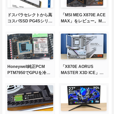
ドスパラセレクトから高
「MSI MEG X870E ACE
コスパSSD PG4Sシリー
MAX」をレビュー。M.2
ズが発売
スロット5基搭載の完全
版X870Eマザーボードを
徹底検証
Honeywell純正PCM
「X870E AORUS
PTM7950でGPUを冷や
MASTER X3D ICE」を
してみた。
レビュー。9000X3Dを
さらに高速にする完全版
X870Eマザーボードを徹
底検証