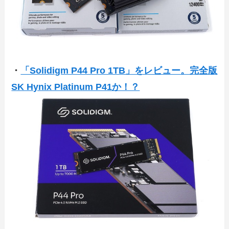
・
「Solidigm P44 Pro 1TB」をレビュー。完全版
SK Hynix Platinum P41か！？