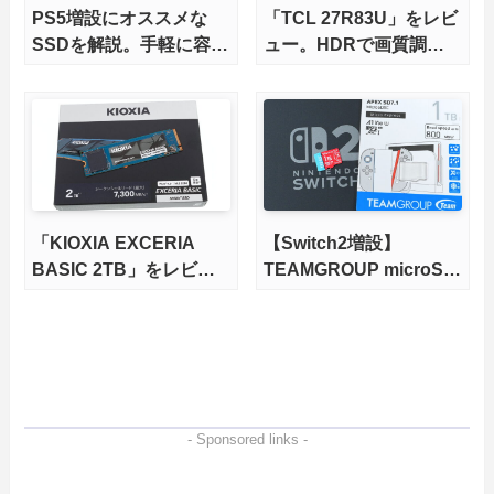
PS5増設にオススメな
「TCL 27R83U」をレビ
SSDを解説。手軽に容量
ュー。HDRで画質調整
不足を解消！【2026年
ができて1400nitsの超高
最新、PS5 Proにも対
輝度も発揮！
応】
「KIOXIA EXCERIA
【Switch2増設】
BASIC 2TB」をレビュ
TEAMGROUP microSD
ー。QLC型BiCS8で省電
Express 1TBをレビュ
力、高性能、高コスパを
ー。Vlogクリエイターに
実現！
も強いメモリーカードを
徹底検証
- Sponsored links -