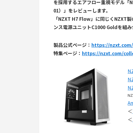
を採用するエアフロー重視モデル「NZXT H
01）」をレビューします。
「NZXT H7 Flow」に同じくNZX
ンス電源ユニットC1000 Goldを
製品公式ページ：
https://nzxt.com
特集ページ：
https://nzxt.com/coll
N
NZ
NZ
NZ
A
＜
＜