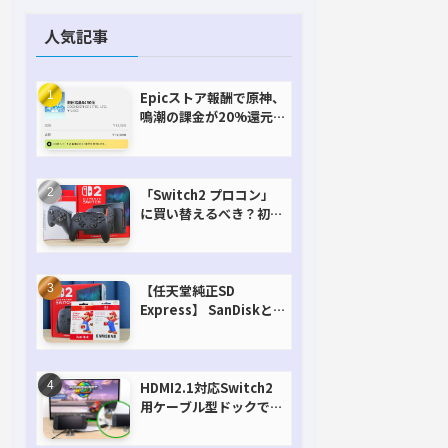
人気記事
Epicストア報酬で原神、
鳴潮の課金が20%還元
で超お得に！【期間延長
決定！】
「Switch2 プロコン」
に買い替えるべき？初代
との違いを比較
【任天堂純正SD
Express】 SanDiskと
Samsungを比較。実は
容量が違うけどオススメ
はどっち！？
HDMI2.1対応Switch2
用ケーブル型ドックで省
スペースを極める。FW
アップデートにも対応可