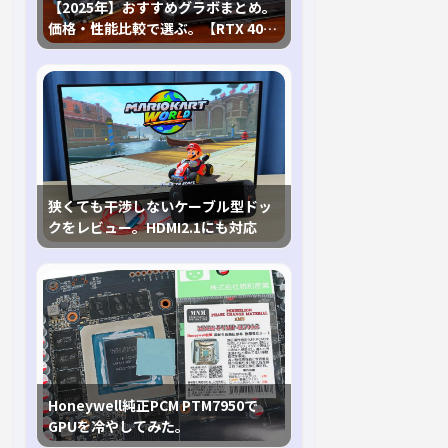
【2025年】おすすめグラボまとめ。
価格・性能比較で選ぶ。【RTX 40,
RX 7000各種に対応】
狭くても干渉しないケーブル型ドッ
クをレビュー。HDMI2.1にも対応
Honeywell純正PCM PTM7950で
GPUを冷やしてみた。