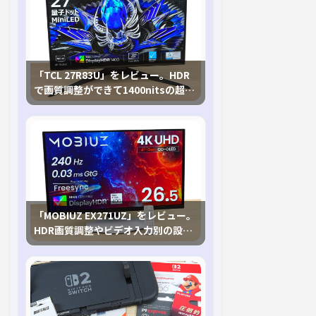
「TCL 27R83U」をレビュー。HDR
で画質調整ができて1400nitsの超高
輝度も発揮！
「MOBIUZ EX271UZ」をレビュー。
HDR画質調整やビデオ入力別の設定
が可能な4K有機ELゲーミングモニタ
を徹底検証