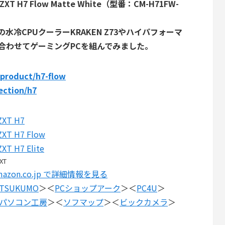
7 Flow Matte White（型番：CM-H71FW-
T製の水冷CPUクーラーKRAKEN Z73やハイパフォーマ
組み合わせてゲーミングPCを組んでみました。
/product/h7-flow
ection/h7
ZXT H7
XT H7 Flow
XT H7 Elite
XT
mazon.co.jp で詳細情報を見る
TSUKUMO
＞＜
PCショップアーク
＞＜
PC4U
＞
パソコン工房
＞＜
ソフマップ
＞＜
ビックカメラ
＞