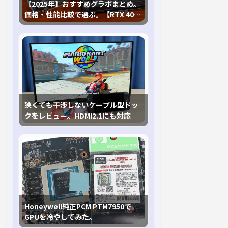
【2025年】おすすめグラボまとめ。
価格・性能比較で選ぶ。【RTX 40,
RX 7000各種に対応】
狭くても干渉しないケーブル型ドッ
クをレビュー。HDMI2.1にも対応
Honeywell純正PCM PTM7950で
GPUを冷やしてみた。