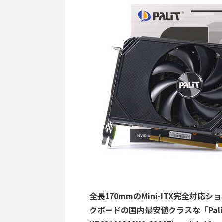
全長170mmのMini-ITX完全対応
クボードの国内最安値クラスな
「Pal