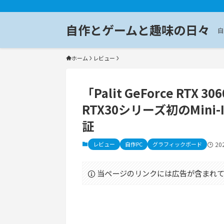
自作とゲームと趣味の日々
自
ホーム
レビュー
「Palit GeForce RTX 
RTX30シリーズ初のMin
証
レビュー
自作PC
グラフィックボード
20
当ページのリンクには広告が含まれて