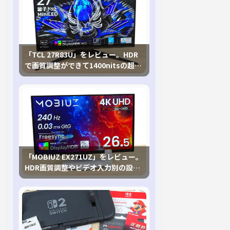
「TCL 27R83U」をレビュー。HDR
で画質調整ができて1400nitsの超高
輝度も発揮！
「MOBIUZ EX271UZ」をレビュー。
HDR画質調整やビデオ入力別の設定
が可能な4K有機ELゲーミングモニタ
を徹底検証