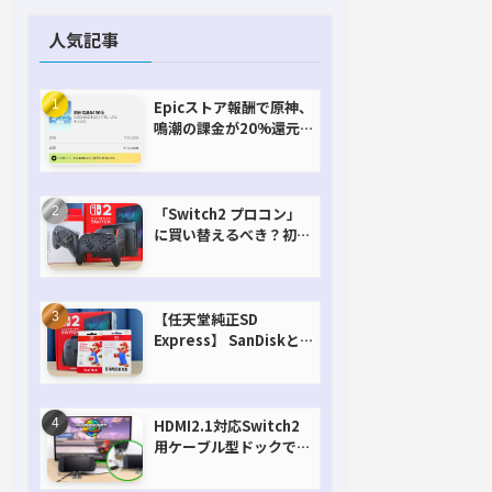
人気記事
Epicストア報酬で原神、
鳴潮の課金が20%還元
で超お得に！【期間延長
決定！】
「Switch2 プロコン」
に買い替えるべき？初代
との違いを比較
【任天堂純正SD
Express】 SanDiskと
Samsungを比較。実は
容量が違うけどオススメ
はどっち！？
HDMI2.1対応Switch2
用ケーブル型ドックで省
スペースを極める。FW
アップデートにも対応可