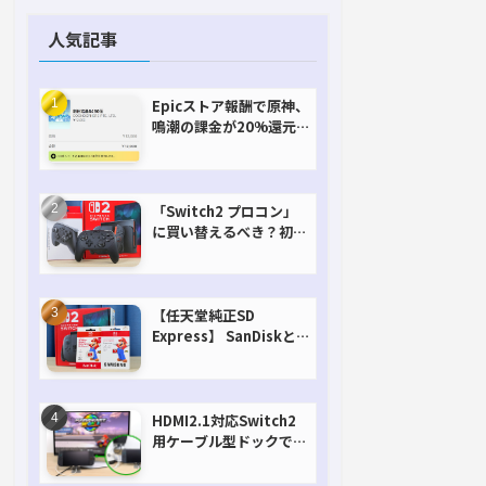
人気記事
Epicストア報酬で原神、
鳴潮の課金が20%還元
で超お得に！【期間延長
決定！】
「Switch2 プロコン」
に買い替えるべき？初代
との違いを比較
【任天堂純正SD
Express】 SanDiskと
Samsungを比較。実は
容量が違うけどオススメ
はどっち！？
HDMI2.1対応Switch2
用ケーブル型ドックで省
スペースを極める。FW
アップデートにも対応可