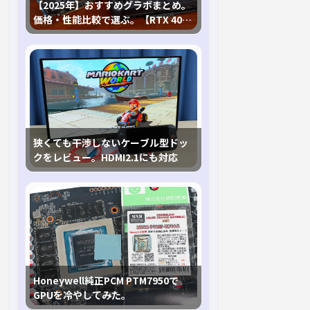
【2025年】おすすめグラボまとめ。
価格・性能比較で選ぶ。【RTX 40,
RX 7000各種に対応】
狭くても干渉しないケーブル型ドッ
クをレビュー。HDMI2.1にも対応
Honeywell純正PCM PTM7950で
GPUを冷やしてみた。