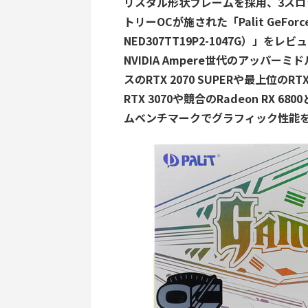
リスタル形状フレームを採用、3スロ
トリーOCが施された「Palit GeForce 
NED307TT19P2-1047G）」を
NVIDIA Ampere世代のアッパーミド
スのRTX 2070 SUPERや最上位の
RTX 3070や競合のRadeon R
ムベンチマークでグラフィック性能