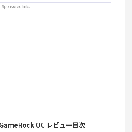
- Sponsored links -
0 Ti GameRock OC レビュー目次