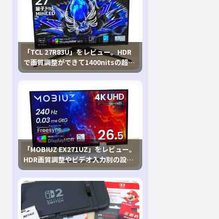
「TCL 27R83U」をレビュー。HDR
で画質調整ができて1400nitsの超高
輝度も発揮！
「MOBIUZ EX271UZ」をレビュー。
HDR画質調整やビデオ入力別の設定
が可能な4K有機ELゲーミングモニタ
を徹底検証