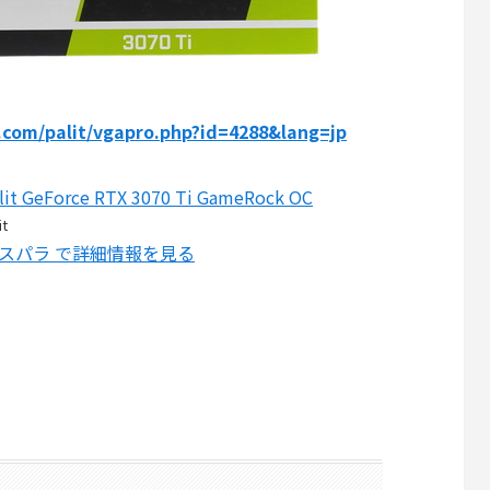
.com/palit/vgapro.php?id=4288&lang=jp
lit GeForce RTX 3070 Ti GameRock OC
it
スパラ で詳細情報を見る