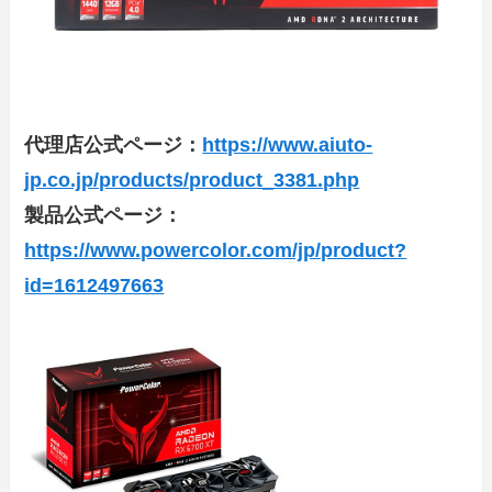
代理店公式ページ：
https://www.aiuto-
jp.co.jp/products/product_3381.php
製品公式ページ：
https://www.powercolor.com/jp/product?
id=1612497663