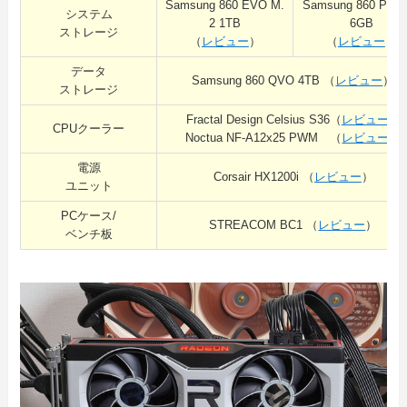
Samsung 860 EVO M.
Samsung 860 PRO
システム
2 1TB
6GB
ストレージ
（
レビュー
）
（
レビュー
）
データ
Samsung 860 QVO 4TB （
レビュー
）
ストレージ
Fractal Design Celsius S36（
レビュー
）
CPUクーラー
Noctua NF-A12x25 PWM （
レビュー
）
電源
Corsair HX1200i （
レビュー
）
ユニット
PCケース/
STREACOM BC1 （
レビュー
）
ベンチ板