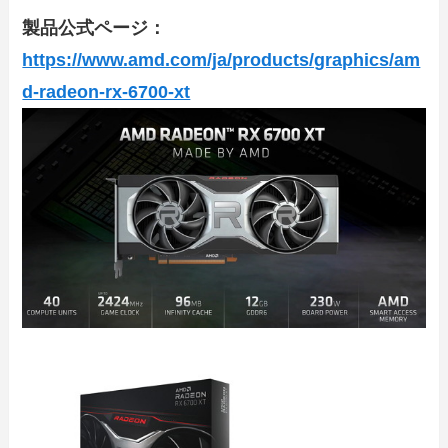
製品公式ページ：
https://www.amd.com/ja/products/graphics/am
d-radeon-rx-6700-xt