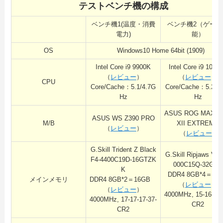
テストベンチ機の構成
ベンチ機1(温度・消費
ベンチ機2（ゲーム
電力)
能）
OS
Windows10 Home 64bit (1909)
Intel Core i9 9900K
Intel Core i9 1090
（
レビュー
）
（
レビュー
）
CPU
Core/Cache：5.1/4.7G
Core/Cache：5.2/4
Hz
Hz
ASUS ROG MAXI
ASUS WS Z390 PRO
M/B
XII EXTREME
（
レビュー
）
（
レビュー
）
G.Skill Trident Z Black
G.Skill Ripjaws V F
F4-4400C19D-16GTZK
000C15Q-32GVK
K
DDR4 8GB*4＝32
メインメモリ
DDR4 8GB*2＝16GB
（
レビュー
）
（
レビュー
）
4000MHz, 15-16-16-
4000MHz, 17-17-17-37-
CR2
CR2