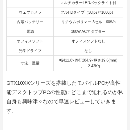
マルチカラーLEDバックライト付
ウェブカメラ
フルHDタイプ（30fps@1080p）
内蔵バッテリー
リチウムポリマー 3セル、60Wh
電源
180W ACアダプター
オフィスソフト
オフィスソフトなし
光学ドライブ
なし
幅411.8×奥行284.9×厚さ19.6(mm)
寸法、重量
、 2.43Kg
GTX10XXシリーズを搭載したモバイルPCが高性
能デスクトップPCの性能にどこまで迫れるのか私
自身も興味津々なので早速レビューしていきま
す。