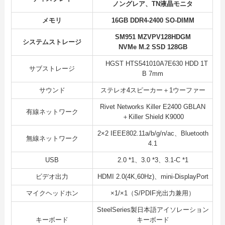
ノングレア、TN液晶モニタ
メモリ
16GB DDR4-2400 SO-DIMM
SM951 MZVPV128HDGM
システムストレージ
NVMe M.2 SSD 128GB
HGST HTS541010A7E630 HDD 1T
サブストレージ
B 7mm
サウンド
ステレオ4スピーカー＋1ウーファー
Rivet Networks Killer E2400 GBLAN
有線ネットワーク
＋Killer Shield K9000
2×2 IEEE802.11a/b/g/n/ac、Bluetooth
無線ネットワーク
4.1
USB
2.0 *1、3.0 *3、3.1-C *1
ビデオ出力
HDMI 2.0(4K,60Hz)、mini-DisplayPort
マイクヘッドホン
×1/×1（S/PDIF光出力兼用）
SteelSeries製日本語アイソレーション
キーボード
キーボード