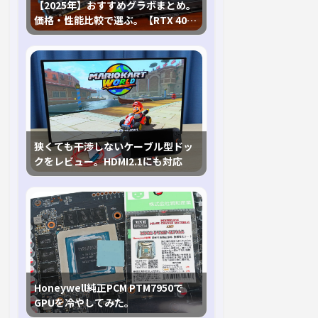
【2025年】おすすめグラボまとめ。
価格・性能比較で選ぶ。【RTX 40,
RX 7000各種に対応】
狭くても干渉しないケーブル型ドッ
クをレビュー。HDMI2.1にも対応
Honeywell純正PCM PTM7950で
GPUを冷やしてみた。