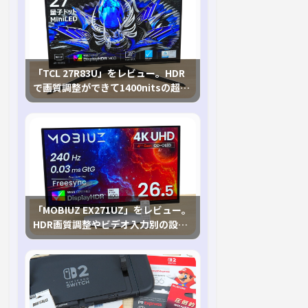
「TCL 27R83U」をレビュー。HDR
で画質調整ができて1400nitsの超高
輝度も発揮！
「MOBIUZ EX271UZ」をレビュー。
HDR画質調整やビデオ入力別の設定
が可能な4K有機ELゲーミングモニタ
を徹底検証