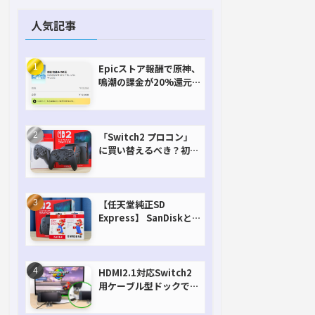
人気記事
Epicストア報酬で原神、
鳴潮の課金が20%還元
で超お得に！【期間延長
決定！】
「Switch2 プロコン」
に買い替えるべき？初代
との違いを比較
【任天堂純正SD
Express】 SanDiskと
Samsungを比較。実は
容量が違うけどオススメ
はどっち！？
HDMI2.1対応Switch2
用ケーブル型ドックで省
スペースを極める。FW
アップデートにも対応可