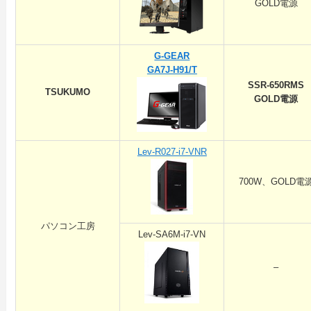
GOLD電源
G-GEAR
GA7J-H91/T
SSR-650RMS
TSUKUMO
GOLD電源
Lev-R027-i7-VNR
700W、GOLD電
パソコン工房
Lev-SA6M-i7-VN
–