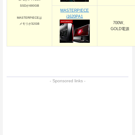
SSDが480GB
MASTERPIECE
i1620PA1
MASTERPIECEは
700W、
メモリが32GB
GOLD電源
- Sponsored links -