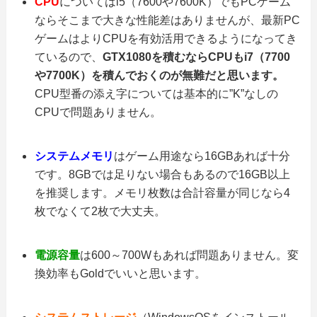
CPU
についてはi5（7600や7600K）でもPCゲーム
ならそこまで大きな性能差はありませんが、最新PC
ゲームはよりCPUを有効活用できるようになってき
ているので、
GTX1080を積むならCPUもi7（7700
や7700K）を積んでおくのが無難だと思います。
CPU型番の添え字については基本的に”K”なしの
CPUで問題ありません。
システムメモリ
は
ゲーム用途なら
16GBあれば十分
です。8GBでは足りない場合もあるので16GB以上
を推奨します。メモリ枚数は合計容量が同じなら4
枚でなくて2枚で大丈夫。
電源容量
は600～700Wもあれば問題ありません。変
換効率もGoldでいいと思います。