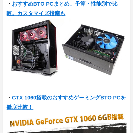
・
おすすめBTO PCまとめ。予算・性能別で比
較。カスタマイズ指南も
・
GTX 1060搭載のおすすめゲーミングBTO PCを
徹底比較！