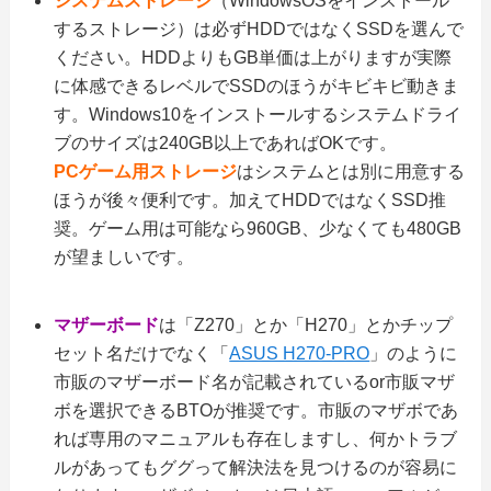
システムストレージ
（WindowsOSをインストール
するストレージ）は必ずHDDではなくSSDを選んで
ください。HDDよりもGB単価は上がりますが実際
に体感できるレベルでSSDのほうがキビキビ動きま
す。Windows10をインストールするシステムドライ
ブのサイズは240GB以上であればOKです。
PCゲーム用ストレージ
はシステムとは別に用意する
ほうが後々便利です。加えてHDDではなくSSD推
奨。ゲーム用は可能なら960GB、少なくても480GB
が望ましいです。
マザーボード
は「Z270」とか「H270」とかチップ
セット名だけでなく「
ASUS H270-PRO
」のように
市販のマザーボード名が記載されているor市販マザ
ボを選択できるBTOが推奨です。市販のマザボであ
れば専用のマニュアルも存在しますし、何かトラブ
ルがあってもググって解決法を見つけるのが容易に