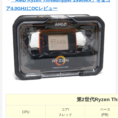
ア4.0GHzにOCレビュー
第2世代
Ryzen T
コア/
ベース
CPU
スレッド
(PB)