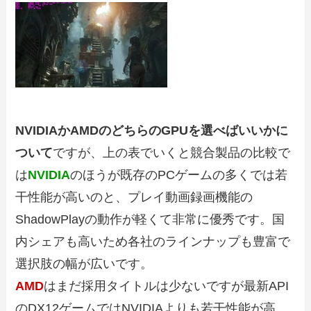
NVIDIAかAMDのどちらのGPUを選べばいいかに
ついて
ですが、上の表でいくと競合製品の比較で
は
NVIDIA
のほうが既存のPCゲームの多くでは若
干性能が高いのと、プレイ動画録画機能の
ShadowPlayの動作が軽くて非常に優秀です。国
内シェアも高いため各社のラインナップも豊富で
選択肢の幅が広いです。
AMD
はまだ採用タイトルは少ないですが最新API
のDX12ゲームではNVIDIAよりも若干性能が高