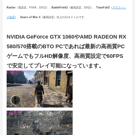
Raider
（高設定、FXAA、DX12）、
BattleField1
（最高設定、DX11）、
TitanFall2
（
グラフィッ
ク設定
）、
Gears of War 4
（最高設定）以上の11タイトルです。
NVIDIA GeForce GTX 1060やAMD RADEON RX
580/570搭載のBTO PCであれば最新の高画質PC
ゲームでもフルHD解像度、高画質設定で60FPS
で安定してプレイ可能になっています。