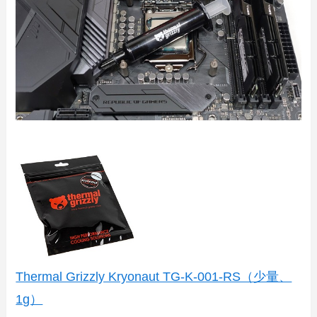
Thermal Grizzly Kryonaut TG-K-001-RS（少量、
1g）