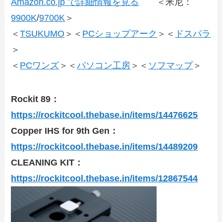
Amazon.co.jp で詳細情報を見る
＜米尼：
9900K
/
9700K
＞
＜
TSUKUMO
＞＜
PCショップアーク
＞＜
ドスパラ
＞
＜
PCワンズ
＞＜
パソコン工房
＞＜
ソフマップ
＞
Rockit 89：
https://rockitcool.thebase.in/items/14476625
Copper IHS for 9th Gen：
https://rockitcool.thebase.in/items/14489209
CLEANING KIT：
https://rockitcool.thebase.in/items/12867544