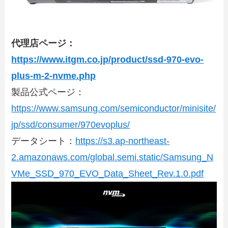
代理店ページ：
https://www.itgm.co.jp/product/ssd-970-evo-
plus-m-2-nvme.php
製品公式ページ：
https://www.samsung.com/semiconductor/minisite/
jp/ssd/consumer/970evoplus/
データシート：
https://s3.ap-northeast-
2.amazonaws.com/global.semi.static/Samsung_N
VMe_SSD_970_EVO_Data_Sheet_Rev.1.0.pdf