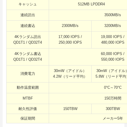
キャッシュ
512MB LPDDR4
連続読出
3500MB/s
連続書込
2300MB/s
3200MB/s
4Kランダム読出
17,000 IOPS /
19,000 IOPS /
QD1T1 / QD32T4
250,000 IOPS
480,000 IOPS
4Kランダム書込
60,000 IOPS /
QD1T1 / QD32T4
550,000 IOPS
30mW（アイドル）
30mW（アイドル
消費電力
4.2W（リード平均）
5.8W（リード平均
動作温度範囲
0°C～70°C
MTBF
150万時間
耐久性評価
150TBW
300TBW
保証期間
メーカー5年