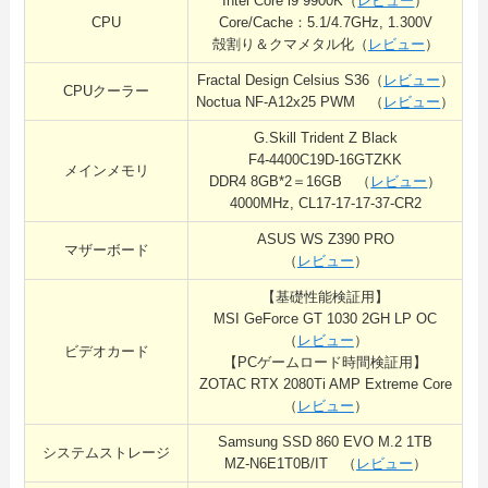
Intel Core i9 9900K（
レビュー
）
CPU
Core/Cache：5.1/4.7GHz, 1.300V
殻割り＆クマメタル化（
レビュー
）
Fractal Design Celsius S36（
レビュー
）
CPUクーラー
Noctua NF-A12x25 PWM （
レビュー
）
G.Skill Trident Z Black
F4-4400C19D-16GTZKK
メインメモリ
DDR4 8GB*2＝16GB （
レビュー
）
4000MHz, CL17-17-17-37-CR2
ASUS WS Z390 PRO
マザーボード
（
レビュー
）
【基礎性能検証用】
MSI GeForce GT 1030 2GH LP OC
（
レビュー
）
ビデオカード
【PCゲームロード時間検証用】
ZOTAC RTX 2080Ti AMP Extreme Core
（
レビュー
）
Samsung SSD 860 EVO M.2 1TB
システムストレージ
MZ-N6E1T0B/IT （
レビュー
）