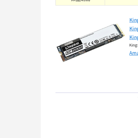
Kin
Kin
Kin
King
Am