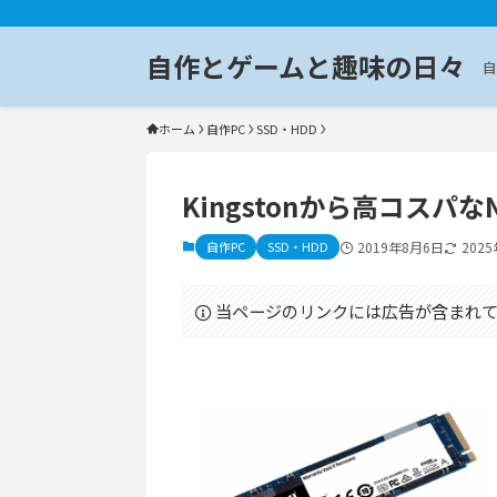
自作とゲームと趣味の日々
自
ホーム
自作PC
SSD・HDD
Kingstonから高コスパなN
自作PC
SSD・HDD
2019年8月6日
202
当ページのリンクには広告が含まれて