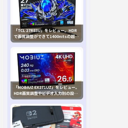
「TCL 27R83U」をレビュー。HDR
で画質調整ができて1400nitsの超高
輝度も発揮！
「MOBIUZ EX271UZ」をレビュー。
HDR画質調整やビデオ入力別の設定
が可能な4K有機ELゲーミングモニタ
を徹底検証