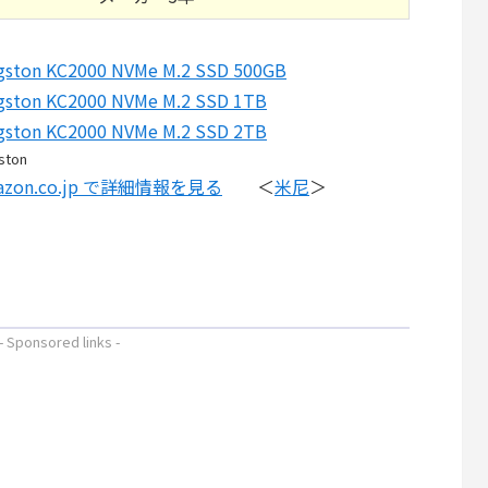
gston KC2000 NVMe M.2 SSD 500GB
gston KC2000 NVMe M.2 SSD 1TB
gston KC2000 NVMe M.2 SSD 2TB
ston
azon.co.jp で詳細情報を見る
＜
米尼
＞
- Sponsored links -