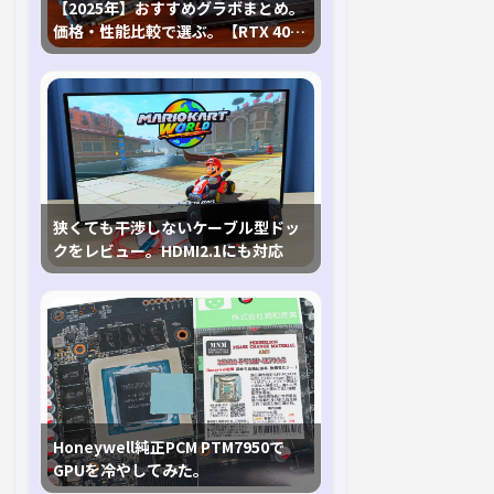
【2025年】おすすめグラボまとめ。
価格・性能比較で選ぶ。【RTX 40,
RX 7000各種に対応】
狭くても干渉しないケーブル型ドッ
クをレビュー。HDMI2.1にも対応
Honeywell純正PCM PTM7950で
GPUを冷やしてみた。