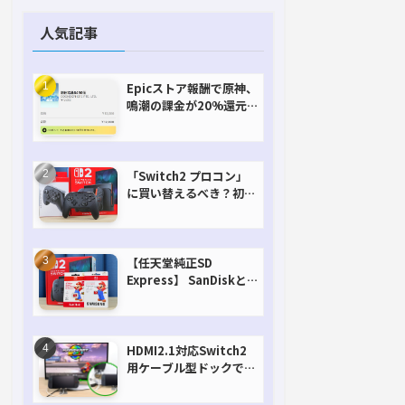
人気記事
Epicストア報酬で原神、
鳴潮の課金が20%還元
で超お得に！【期間延長
決定！】
「Switch2 プロコン」
に買い替えるべき？初代
との違いを比較
【任天堂純正SD
Express】 SanDiskと
Samsungを比較。実は
容量が違うけどオススメ
はどっち！？
HDMI2.1対応Switch2
用ケーブル型ドックで省
スペースを極める。FW
アップデートにも対応可