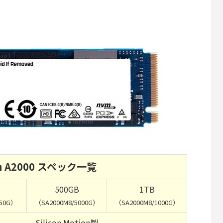
on A2000 スペック一覧
500GB
1TB
250G）
（SA2000M8/5000G）
（SA2000M8/1000G）
Silicon Motion製