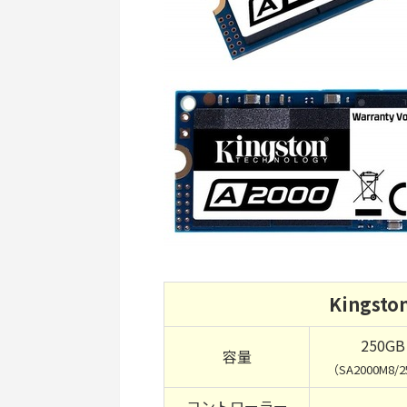
Kingst
250GB
容量
（SA2000M8/
コントローラー