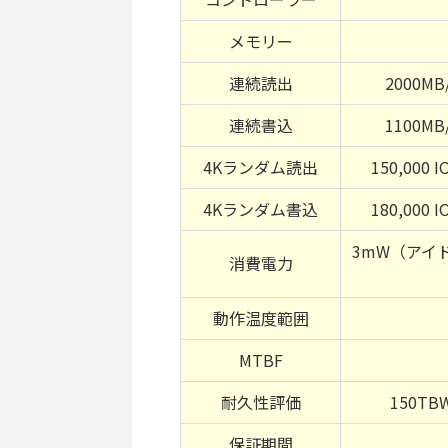
メモリー
連続読出
2000MB
連続書込
1100MB
4Kランダム読出
150,000 I
4Kランダム書込
180,000 I
3mW（アイ
消費電力
動作温度範囲
MTBF
耐久性評価
150TB
保証期間