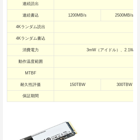
連続読出
連続書込
1200MB/s
2500MB/s
4Kランダム読出
375
4Kランダム書込
300
消費電力
3mW（アイドル）、2.1W
動作温度範囲
MTBF
耐久性評価
150TBW
300TBW
保証期間