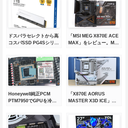
ドスパラセレクトから高
「MSI MEG X870E ACE
コスパSSD PG4Sシリー
MAX」をレビュー。M.2
ズが発売
スロット5基搭載の完全
版X870Eマザーボードを
徹底検証
Honeywell純正PCM
「X870E AORUS
PTM7950でGPUを冷や
MASTER X3D ICE」を
してみた。
レビュー。9000X3Dを
さらに高速にする完全版
X870Eマザーボードを徹