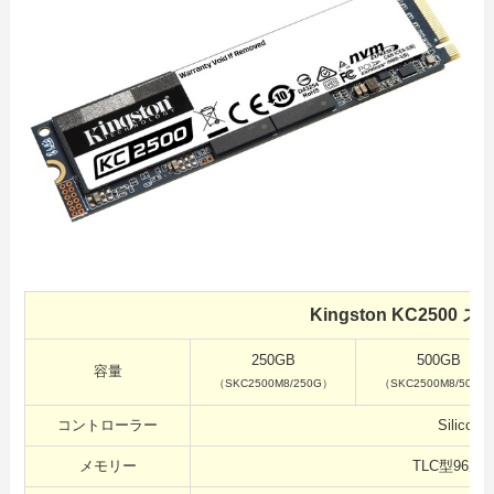
Kingston KC2500
250GB
500GB
容量
（SKC2500M8/250G）
（SKC2500M8/500G
コントローラー
Silicon
メモリー
TLC型96層