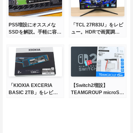
底検証
PS5増設にオススメな
「TCL 27R83U」をレビ
SSDを解説。手軽に容量
ュー。HDRで画質調整
不足を解消！【2026年
ができて1400nitsの超高
最新、PS5 Proにも対
輝度も発揮！
応】
「KIOXIA EXCERIA
【Switch2増設】
BASIC 2TB」をレビュ
TEAMGROUP microSD
ー。QLC型BiCS8で省電
Express 1TBをレビュ
力、高性能、高コスパを
ー。Vlogクリエイターに
実現！
も強いメモリーカードを
徹底検証