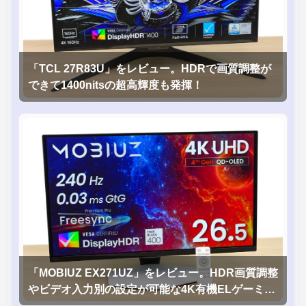
「TCL 27R83U」をレビュー。HDRで画質調整が
できて1400nitsの超高輝度も発揮！
「MOBIUZ EX271UZ」をレビュー。HDR画質調整
やビデオ入力別の設定が可能な4K有機ELゲーミン
グモニタを徹底検証