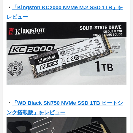
・
「Kingston KC2000 NVMe M.2 SSD 1TB」を
レビュー
・
「WD Black SN750 NVMe SSD 1TB ヒートシ
ンク搭載版」をレビュー