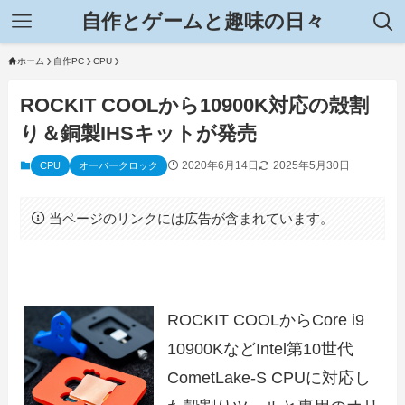
自作とゲームと趣味の日々
ホーム
自作PC
CPU
ROCKIT COOLから10900K対応の殻割
り＆銅製IHSキットが発売
2020年6月14日
2025年5月30日
CPU
オーバークロック
当ページのリンクには広告が含まれています。
ROCKIT COOLからCore i9
10900KなどIntel第10世代
CometLake-S CPUに対応し