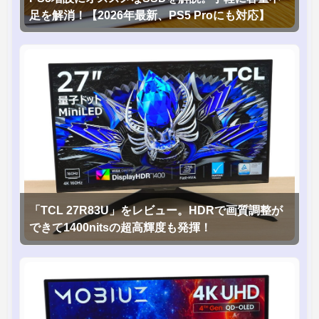
足を解消！【2026年最新、PS5 Proにも対応】
「TCL 27R83U」をレビュー。HDRで画質調整が
できて1400nitsの超高輝度も発揮！