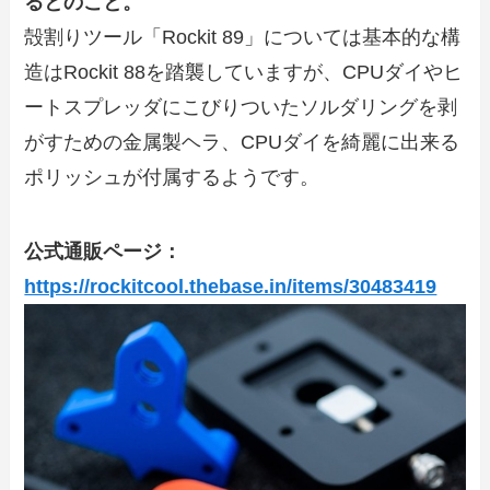
るとのこと。
殻割りツール「Rockit 89」については基本的な構
造はRockit 88を踏襲していますが、CPUダイやヒ
ートスプレッダにこびりついたソルダリングを剥
がすための金属製ヘラ、CPUダイを綺麗に出来る
ポリッシュが付属するようです。
公式通販ページ：
https://rockitcool.thebase.in/items/30483419