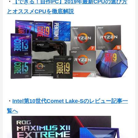
・
【できる！自作PC】2019年最新CPUの選び方
とオススメCPUを徹底解説
・
Intel第10世代Comet Lake-Sのレビュー記事一
覧へ