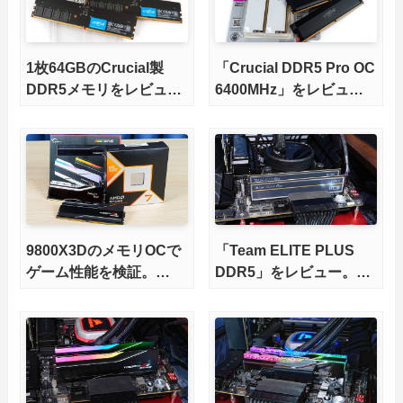
1枚64GBのCrucial製
「Crucial DDR5 Pro OC
DDR5メモリをレビュ
6400MHz」をレビュ
ー。4枚で256GB容量が
ー。Ryzen9000や
可能に！
CoreUltra200に最適な
高信頼、高コスパなOC
メモリを徹底検証
9800X3DのメモリOCで
「Team ELITE PLUS
ゲーム性能を検証。
DDR5」をレビュー。定
4K/WQHDでもさらに強
格6400MHzのDDR5
くなる
UDIMMメモリをCore
Ultra 200S環境で試す