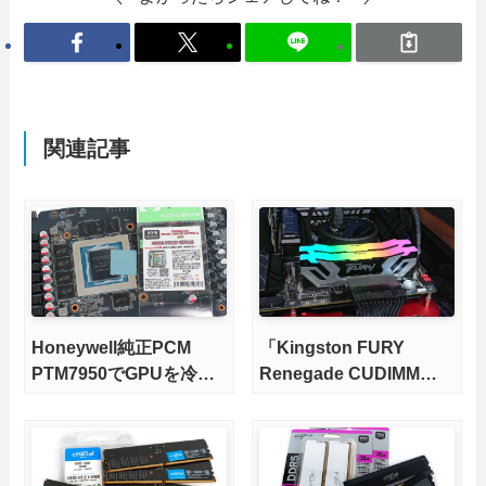
関連記事
Honeywell純正PCM
「Kingston FURY
PTM7950でGPUを冷や
Renegade CUDIMM
してみた。
DDR5 RGB」をレビュ
ー。8400MT/sのメモリ
OCは常用レベルで安定
するのか徹底検証