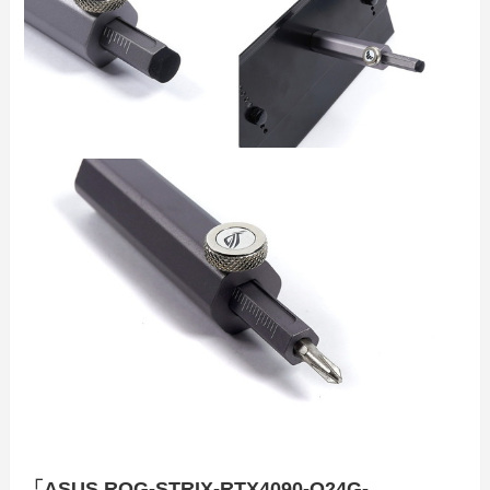
「ASUS ROG-STRIX-RTX4090-O24G-