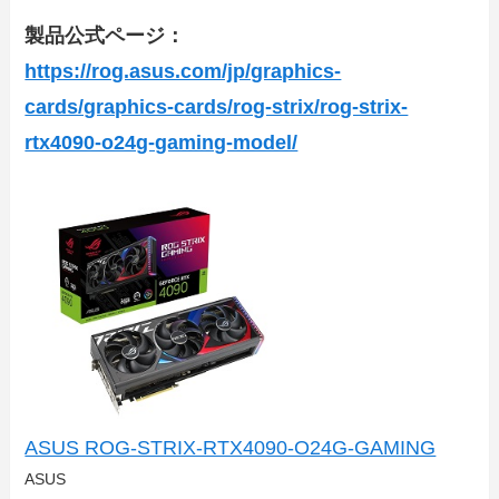
製品公式ページ：
https://rog.asus.com/jp/graphics-
cards/graphics-cards/rog-strix/rog-strix-
rtx4090-o24g-gaming-model/
ASUS ROG-STRIX-RTX4090-O24G-GAMING
ASUS