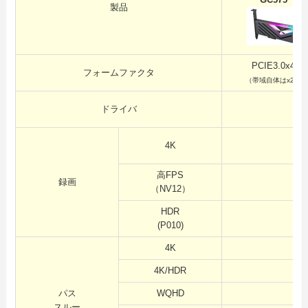
GC575
製品
PCIE3.0x4
フォームファクタ
（帯域自体はx2）
ドライバ
60
4K
50
高FPS
WQ
録画
（NV12）
F
HDR
(P010)
WQ
4K
4K/HDR
パス
WQHD
スルー