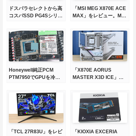
ドスパラセレクトから高
「MSI MEG X870E ACE
コスパSSD PG4Sシリー
MAX」をレビュー。M.2
ズが発売
スロット5基搭載の完全
版X870Eマザーボードを
徹底検証
Honeywell純正PCM
「X870E AORUS
PTM7950でGPUを冷や
MASTER X3D ICE」を
してみた。
レビュー。9000X3Dを
さらに高速にする完全版
X870Eマザーボードを徹
底検証
「TCL 27R83U」をレビ
「KIOXIA EXCERIA