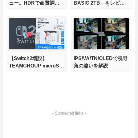
ュー。HDRで画質調整
BASIC 2TB」をレビュ
ができて1400nitsの超高
ー。QLC型BiCS8で省電
輝度も発揮！
力、高性能、高コスパを
実現！
【Switch2増設】
IPS/VA/TN/OLEDで視野
TEAMGROUP microSD
角の違いを解説
Express 1TBをレビュ
ー。Vlogクリエイターに
も強いメモリーカードを
徹底検証
- Sponsored links -