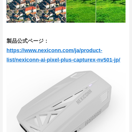
製品公式ページ：
https://www.nexiconn.com/ja/product-
list/nexiconn-ai-pixel-plus-capturex-nv501-jp/