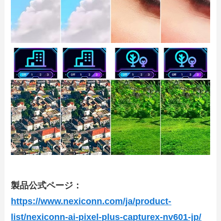
製品公式ページ：
https://www.nexiconn.com/ja/product-
list/nexiconn-ai-pixel-plus-capturex-nv601-jp/