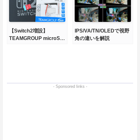
【Switch2増設】
IPS/VA/TN/OLEDで視野
TEAMGROUP microSD
角の違いを解説
Express 1TBをレビュ
ー。Vlogクリエイターに
も強いメモリーカードを
徹底検証
- Sponsored links -