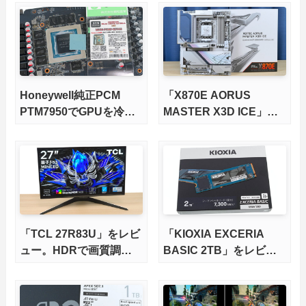
版X870Eマザーボードを
徹底検証
Honeywell純正PCM
「X870E AORUS
PTM7950でGPUを冷や
MASTER X3D ICE」を
してみた。
レビュー。9000X3Dを
さらに高速にする完全版
X870Eマザーボードを徹
底検証
「TCL 27R83U」をレビ
「KIOXIA EXCERIA
ュー。HDRで画質調整
BASIC 2TB」をレビュ
ができて1400nitsの超高
ー。QLC型BiCS8で省電
輝度も発揮！
力、高性能、高コスパを
実現！