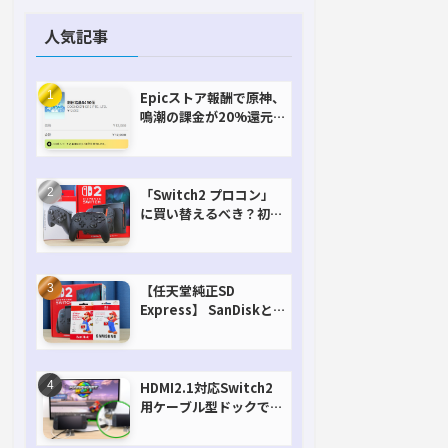
人気記事
Epicストア報酬で原神、
鳴潮の課金が20%還元
で超お得に！【期間延長
決定！】
「Switch2 プロコン」
に買い替えるべき？初代
との違いを比較
【任天堂純正SD
Express】 SanDiskと
Samsungを比較。実は
容量が違うけどオススメ
はどっち！？
HDMI2.1対応Switch2
用ケーブル型ドックで省
スペースを極める。FW
アップデートにも対応可