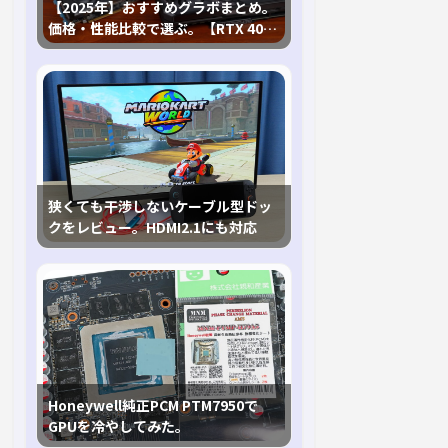
【2025年】おすすめグラボまとめ。
価格・性能比較で選ぶ。【RTX 40,
RX 7000各種に対応】
狭くても干渉しないケーブル型ドッ
クをレビュー。HDMI2.1にも対応
Honeywell純正PCM PTM7950で
GPUを冷やしてみた。