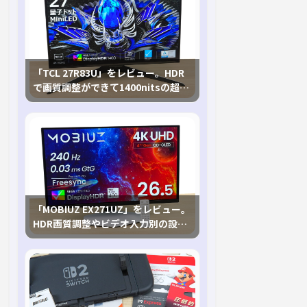
「TCL 27R83U」をレビュー。HDR
で画質調整ができて1400nitsの超高
輝度も発揮！
「MOBIUZ EX271UZ」をレビュー。
HDR画質調整やビデオ入力別の設定
が可能な4K有機ELゲーミングモニタ
を徹底検証