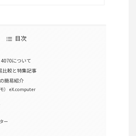
目次
X 4070について
簡易比較と特集記事
PCの簡易紹介
 eX.computer
ク
ター