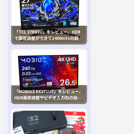
「TCL 27R83U」をレビュー。HDR
で画質調整ができて1400nitsの超高
輝度も発揮！
「MOBIUZ EX271UZ」をレビュー。
HDR画質調整やビデオ入力別の設定
が可能な4K有機ELゲーミングモニタ
を徹底検証