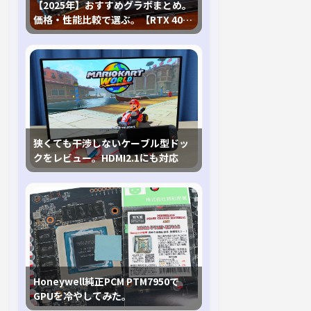
【2025年】おすすめグラボまとめ。
価格・性能比較で選ぶ。【RTX 40,
RX 7000各種に対応】
狭くても干渉しないケーブル型ドッ
クをレビュー。HDMI2.1にも対応
Honeywell純正PCM PTM7950で
GPUを冷やしてみた。