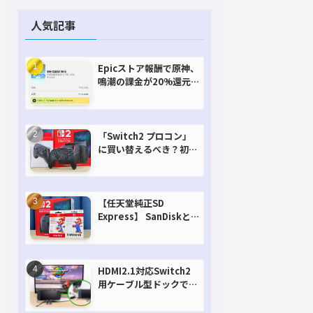
人気記事
Epicストア報酬で原神、
鳴潮の課金が20%還元
で超お得に！【期間延長
決定！】
「Switch2 プロコン」
に買い替えるべき？初代
との違いを比較
【任天堂純正SD
Express】 SanDiskと
Samsungを比較。実は
容量が違うけどオススメ
はどっち！？
HDMI2.1対応Switch2
用ケーブル型ドックで省
スペースを極める。FW
アップデートにも対応可