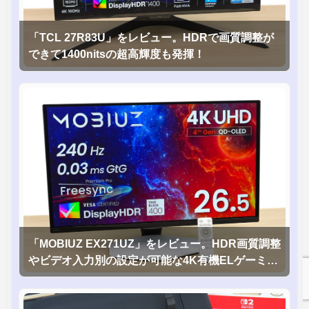
「TCL 27R83U」をレビュー。HDRで画質調整が
できて1400nitsの超高輝度も発揮！
「MOBIUZ EX271UZ」をレビュー。HDR画質調整
やビデオ入力別の設定が可能な4K有機ELゲーミン
グモニタを徹底検証