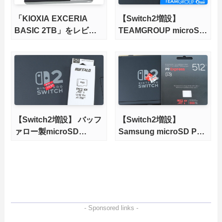
「KIOXIA EXCERIA
【Switch2増設】
BASIC 2TB」をレビュ
TEAMGROUP microSD
ー。QLC型BiCS8で省電
Express 1TBをレビュ
力、高性能、高コスパを
ー。Vlogクリエイターに
実現！
も強いメモリーカードを
徹底検証
【Switch2増設】 バッフ
【Switch2増設】
ァロー製microSD
Samsung microSD P9
Expressをレビュー
Express 512GBをレビ
ュー。任天堂ライセンス
商品と性能を比較
- Sponsored links -