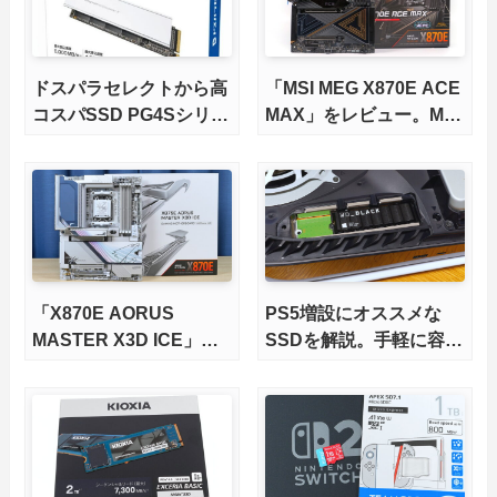
ドスパラセレクトから高
「MSI MEG X870E ACE
コスパSSD PG4Sシリー
MAX」をレビュー。M.2
ズが発売
スロット5基搭載の完全
版X870Eマザーボードを
徹底検証
「X870E AORUS
PS5増設にオススメな
MASTER X3D ICE」を
SSDを解説。手軽に容量
レビュー。9000X3Dを
不足を解消！【2026年
さらに高速にする完全版
最新、PS5 Proにも対
X870Eマザーボードを徹
応】
底検証