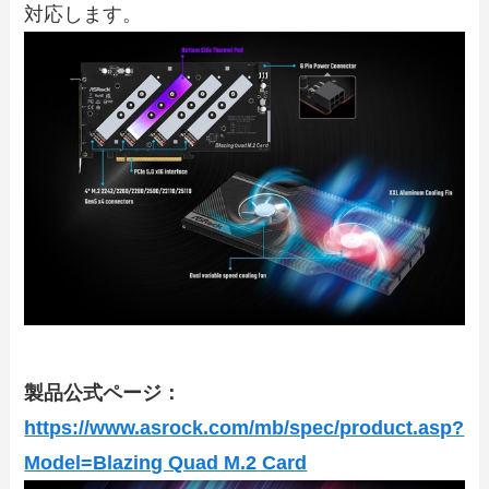
対応します。
製品公式ページ：
https://www.asrock.com/mb/spec/product.asp?
Model=Blazing Quad M.2 Card