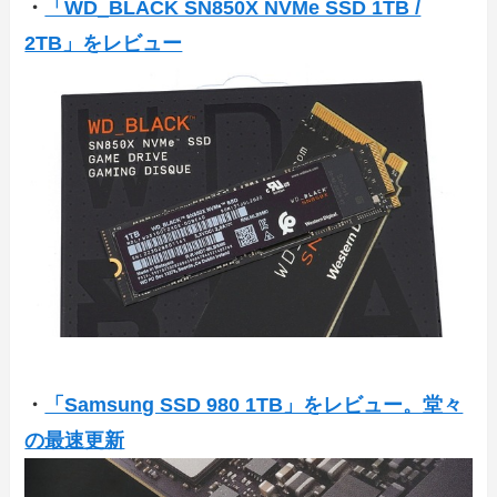
・
「WD_BLACK SN850X NVMe SSD 1TB /
2TB」をレビュー
・
「Samsung SSD 980 1TB」をレビュー。堂々
の最速更新