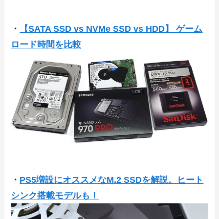
・
【SATA SSD vs NVMe SSD vs HDD】 ゲーム
ロード時間を比較
・
PS5増設にオススメなM.2 SSDを解説。ヒート
シンク搭載モデルも！