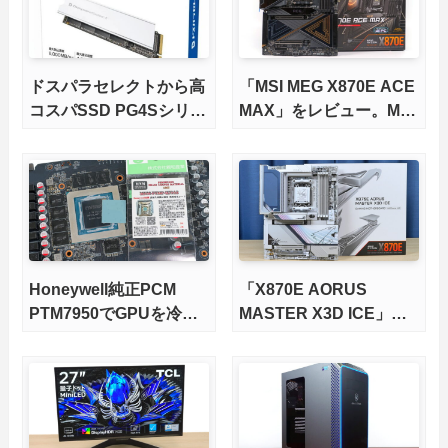
ドスパラセレクトから高
「MSI MEG X870E ACE
コスパSSD PG4Sシリー
MAX」をレビュー。M.2
ズが発売
スロット5基搭載の完全
版X870Eマザーボードを
徹底検証
Honeywell純正PCM
「X870E AORUS
PTM7950でGPUを冷や
MASTER X3D ICE」を
してみた。
レビュー。9000X3Dを
さらに高速にする完全版
X870Eマザーボードを徹
底検証