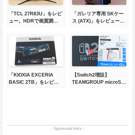
「TCL 27R83U」をレビ
「ガレリア専用 SKケー
ュー。HDRで画質調整
ス (ATX)」をレビュー。
ができて1400nitsの超高
まだまだ現役、自作PC
輝度も発揮！
的アップグレードの素体
にもなるBTO筐体を完全
解説
「KIOXIA EXCERIA
【Switch2増設】
BASIC 2TB」をレビュ
TEAMGROUP microSD
ー。QLC型BiCS8で省電
Express 1TBをレビュ
力、高性能、高コスパを
ー。Vlogクリエイターに
実現！
も強いメモリーカードを
徹底検証
- Sponsored links -