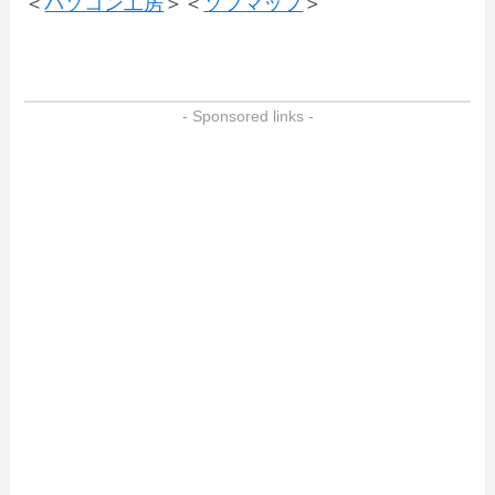
＜
パソコン工房
＞＜
ソフマップ
＞
- Sponsored links -