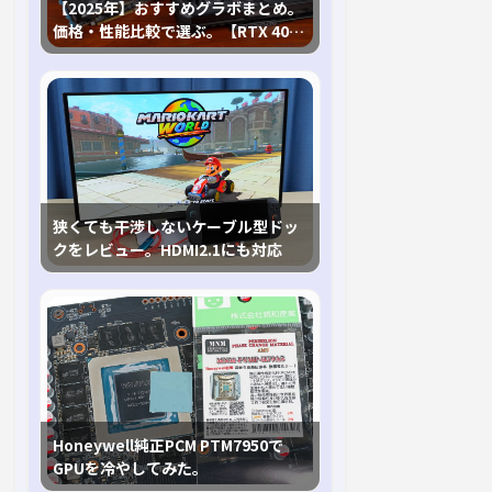
【2025年】おすすめグラボまとめ。
価格・性能比較で選ぶ。【RTX 40,
RX 7000各種に対応】
狭くても干渉しないケーブル型ドッ
クをレビュー。HDMI2.1にも対応
Honeywell純正PCM PTM7950で
GPUを冷やしてみた。