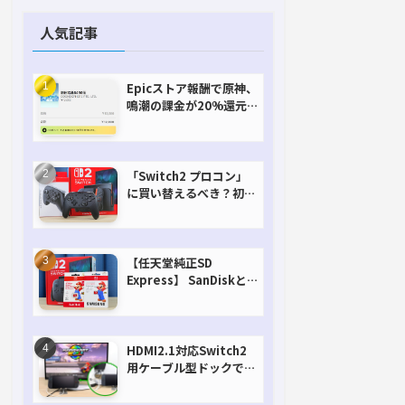
人気記事
Epicストア報酬で原神、
鳴潮の課金が20%還元
で超お得に！【期間延長
決定！】
「Switch2 プロコン」
に買い替えるべき？初代
との違いを比較
【任天堂純正SD
Express】 SanDiskと
Samsungを比較。実は
容量が違うけどオススメ
はどっち！？
HDMI2.1対応Switch2
用ケーブル型ドックで省
スペースを極める。FW
アップデートにも対応可