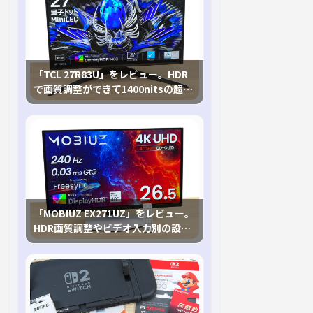
「TCL 27R83U」をレビュー。HDR
で画質調整ができて1400nitsの超高
輝度も発揮！
「MOBIUZ EX271UZ」をレビュー。
HDR画質調整やビデオ入力別の設定
が可能な4K有機ELゲーミングモニタ
を徹底検証