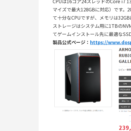
CPUは16コア24スレッドのCore i7 
マイズで最大128GBに対応）です。
て十分なCPUですが、メモリは32G
ストレージはシステム用に1TBのNV
てゲームインストール先に最適なSS
製品公式ページ：
https://www.dos