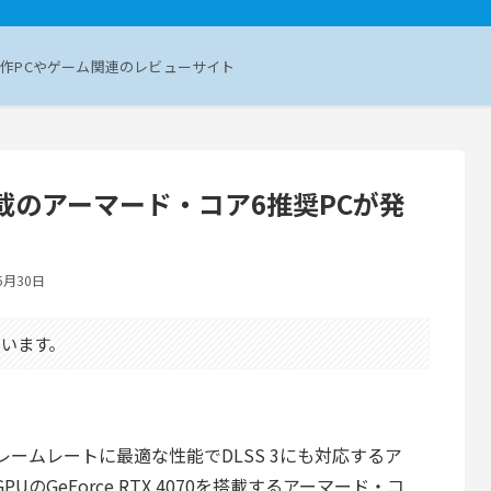
作PCやゲーム関連のレビューサイト
0搭載のアーマード・コア6推奨PCが発
5月30日
います。
レームレートに最適な性能でDLSS 3にも対応するア
UのGeForce RTX 4070を搭載するアーマード・コ