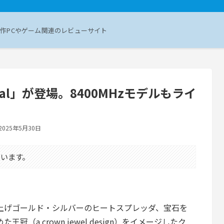
作PCやゲーム関連のレビューサイト
5 Royal」が登場。8400MHzモデルもライ
2025年5月30日
います。
上げゴールド・シルバーのヒートスプレッダ、宝石を
た王冠（a crown jewel design）をイメージしたク