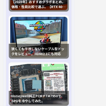
【2025年】おすすめグラボまとめ。
価格・性能比較で選ぶ。【RTX 40,
RX 7000各種に対応】
狭くても干渉しないケーブル型ドッ
クをレビュー。HDMI2.1にも対応
Honeywell純正PCM PTM7950で
GPUを冷やしてみた。