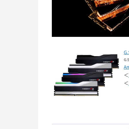
G.
G.S
A
＜
＜