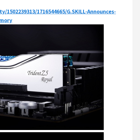
ty/1502239313/1716544665/G.SKILL-Announces-
emory