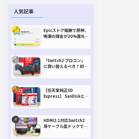
人気記事
Epicストア報酬で原神、
鳴潮の課金が20%還元
で超お得に！【期間延長
決定！】
「Switch2 プロコン」
に買い替えるべき？初代
との違いを比較
【任天堂純正SD
Express】 SanDiskと
Samsungを比較。実は
容量が違うけどオススメ
はどっち！？
HDMI2.1対応Switch2
用ケーブル型ドックで省
スペースを極める。FW
アップデートにも対応可