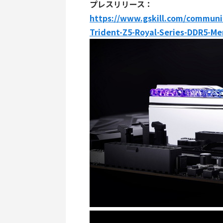
プレスリリース：
https://www.gskill.com/communi
Trident-Z5-Royal-Series-DDR5-M