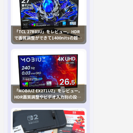
「TCL 27R83U」をレビュー。HDR
で画質調整ができて1400nitsの超高
輝度も発揮！
「MOBIUZ EX271UZ」をレビュー。
HDR画質調整やビデオ入力別の設定
が可能な4K有機ELゲーミングモニタ
を徹底検証