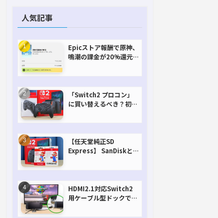
人気記事
Epicストア報酬で原神、
鳴潮の課金が20%還元
で超お得に！【期間延長
決定！】
「Switch2 プロコン」
に買い替えるべき？初代
との違いを比較
【任天堂純正SD
Express】 SanDiskと
Samsungを比較。実は
容量が違うけどオススメ
はどっち！？
HDMI2.1対応Switch2
用ケーブル型ドックで省
スペースを極める。FW
アップデートにも対応可