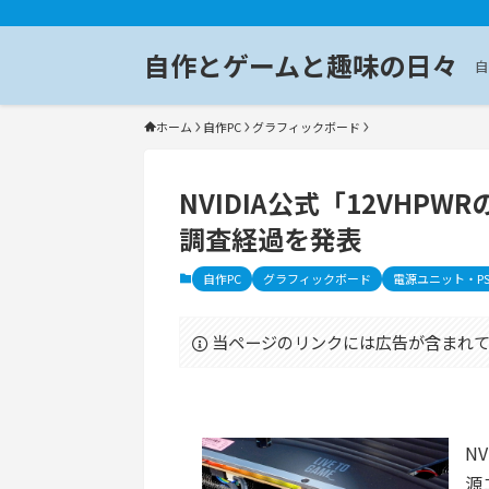
自作とゲームと趣味の日々
自
ホーム
自作PC
グラフィックボード
NVIDIA公式「12VH
調査経過を発表
自作PC
グラフィックボード
電源ユニット・PS
当ページのリンクには広告が含まれて
NV
源