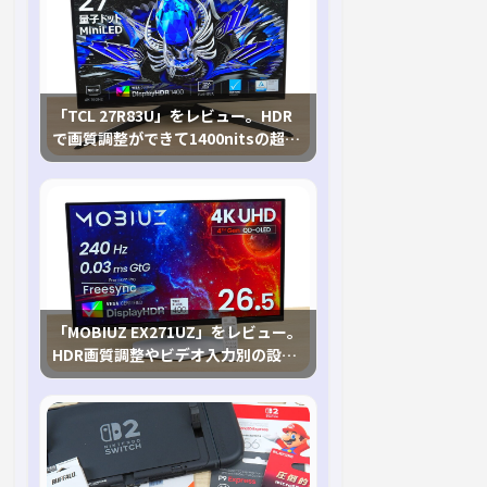
「TCL 27R83U」をレビュー。HDR
で画質調整ができて1400nitsの超高
輝度も発揮！
「MOBIUZ EX271UZ」をレビュー。
HDR画質調整やビデオ入力別の設定
が可能な4K有機ELゲーミングモニタ
を徹底検証