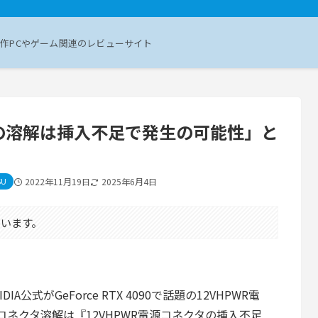
作PCやゲーム関連のレビューサイト
PWRの溶解は挿入不足で発生の可能性」と
U
2022年11月19日
2025年6月4日
います。
IDIA公式がGeForce RTX 4090で話題の12VHPWR電
コネクタ溶解は『12VHPWR電源コネクタの挿入不足