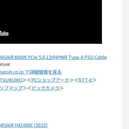
RSAIR 600W PCIe 5.0 12VHPWR Type-4 PSU Cable
RSAIR
mazon.co.jp で詳細情報を見る
TSUKUMO
＞＜
PCショップアーク
＞＜
NTT-X
＞
ソフマップ
＞＜
ビックカメラ
＞
RSAIR HX1000i (2022)