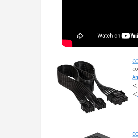
CO
CO
A
＜
＜
CO