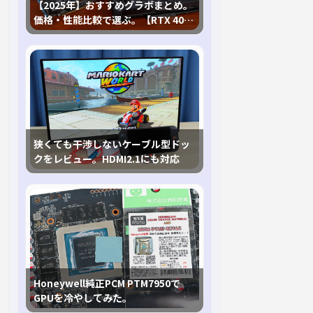
【2025年】おすすめグラボまとめ。
価格・性能比較で選ぶ。【RTX 40,
RX 7000各種に対応】
狭くても干渉しないケーブル型ドッ
クをレビュー。HDMI2.1にも対応
Honeywell純正PCM PTM7950で
GPUを冷やしてみた。