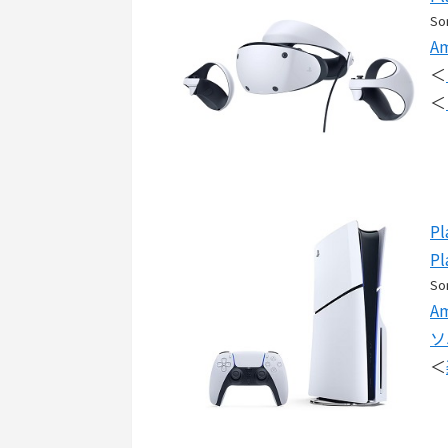
So
A
＜
＜
Pl
P
So
A
ソ
＜