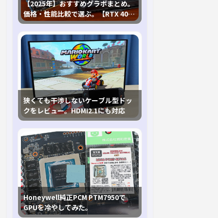
【2025年】おすすめグラボまとめ。
価格・性能比較で選ぶ。【RTX 40,
RX 7000各種に対応】
狭くても干渉しないケーブル型ドッ
クをレビュー。HDMI2.1にも対応
Honeywell純正PCM PTM7950で
GPUを冷やしてみた。