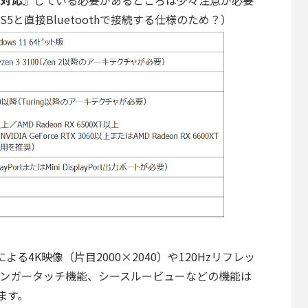
に対応
』している必要があるところは少々注意が必要
S5と直接Bluetoothで接続する仕様のため？）
による4K映像（片目2000×2040）や120Hzリフレッ
ィンガータッチ機能、シースルービューなどの機能は
ます。