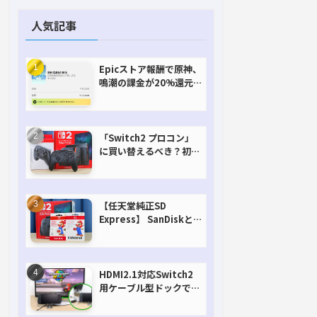
人気記事
Epicストア報酬で原神、
鳴潮の課金が20%還元
で超お得に！【期間延長
決定！】
「Switch2 プロコン」
に買い替えるべき？初代
との違いを比較
【任天堂純正SD
Express】 SanDiskと
Samsungを比較。実は
容量が違うけどオススメ
はどっち！？
HDMI2.1対応Switch2
用ケーブル型ドックで省
スペースを極める。FW
アップデートにも対応可