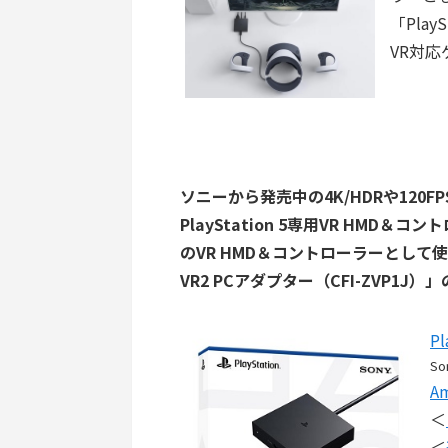
「Play
VR対
ソニーから発売中の4K/HDRや120
PlayStation 5専用VR HMD＆コ
のVR HMD＆コントローラーとして使
VR2 PCアダプター（CFI-ZVP1J
P
So
A
＜
＜