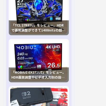
「TCL 27R83U」をレビュー。HDR
で画質調整ができて1400nitsの超高
輝度も発揮！
「MOBIUZ EX271UZ」をレビュー。
HDR画質調整やビデオ入力別の設定
が可能な4K有機ELゲーミングモニタ
を徹底検証