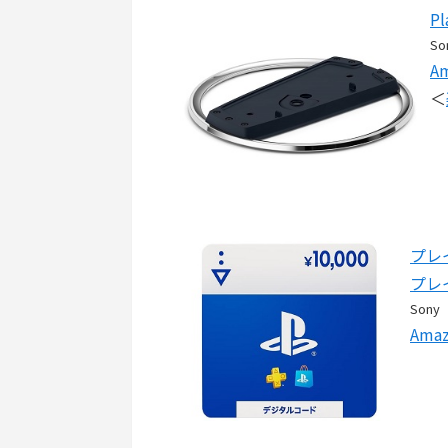
P
So
A
＜
プレ
プレ
Sony
Ama