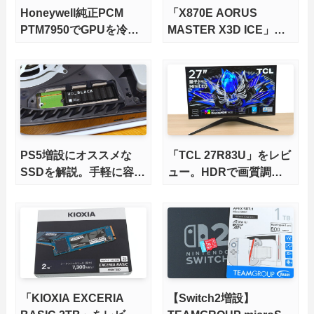
Honeywell純正PCM
「X870E AORUS
PTM7950でGPUを冷や
MASTER X3D ICE」を
してみた。
レビュー。9000X3Dを
さらに高速にする完全版
X870Eマザーボードを徹
底検証
PS5増設にオススメな
「TCL 27R83U」をレビ
SSDを解説。手軽に容量
ュー。HDRで画質調整
不足を解消！【2026年
ができて1400nitsの超高
最新、PS5 Proにも対
輝度も発揮！
応】
「KIOXIA EXCERIA
【Switch2増設】