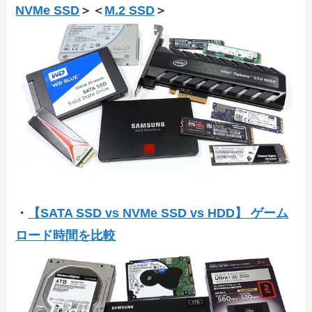
NVMe SSD
＞＜
M.2 SSD
＞
・
【SATA SSD vs NVMe SSD vs HDD】 ゲーム
ロード時間を比較