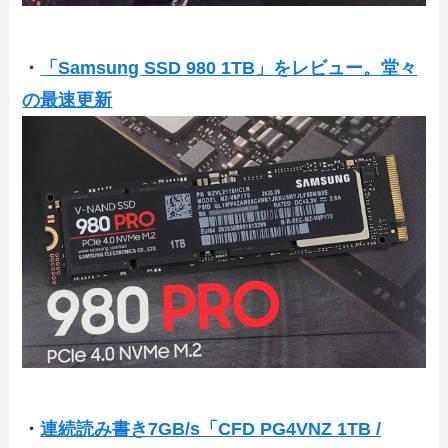
・
「Samsung SSD 980 1TB」をレビュー。堂々
の最速更新
・
連続読み書き7GB/s「CFD PG4VNZ 1TB /