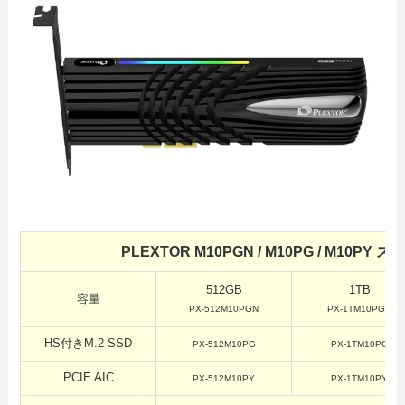
PLEXTOR M10PGN / M10PG / M10PY
512GB
1TB
容量
PX-512M10PGN
PX-1TM10PGN
HS付きM.2 SSD
PX-512M10PG
PX-1TM10PG
PCIE AIC
PX-512M10PY
PX-1TM10PY