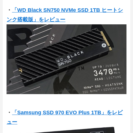
・
「WD Black SN750 NVMe SSD 1TB ヒートシ
ンク搭載版」をレビュー
・
「Samsung SSD 970 EVO Plus 1TB」をレビ
ュー