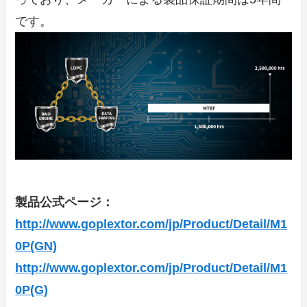
です。
製品公式ページ：
http://www.goplextor.com/jp/Product/Detail/M1
0P(GN)
http://www.goplextor.com/jp/Product/Detail/M1
0P(G)