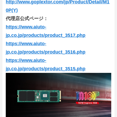
http://www.goplextor.com/jp/Product/Detail/M1
0P(Y)
代理店公式ページ：
https://www.aiuto-
jp.co.jp/products/product_3517.php
https://www.aiuto-
jp.co.jp/products/product_3516.php
https://www.aiuto-
jp.co.jp/products/product_3515.php