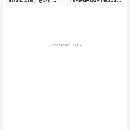
BASIC 2TB」をレビュ
TEAMGROUP microSD
ー。QLC型BiCS8で省電
Express 1TBをレビュ
力、高性能、高コスパを
ー。Vlogクリエイターに
実現！
も強いメモリーカードを
徹底検証
- Sponsored links -