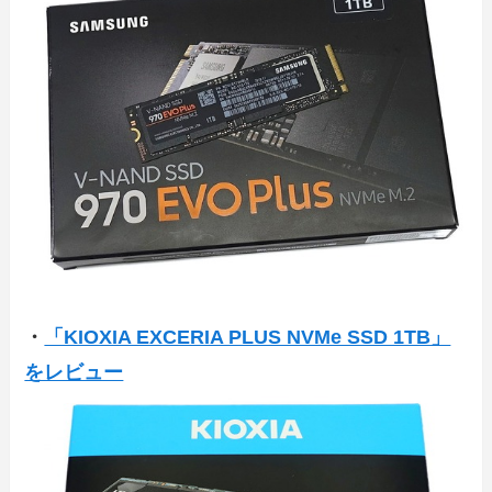
・
「KIOXIA EXCERIA PLUS NVMe SSD 1TB」
をレビュー