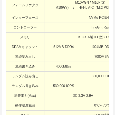
M10PGN / M10P(G) ： 
フォームファクタ
M10P(Y) ： HHHL AIC（M.2-PCI
インターフェース
NVMe PCIE4.0x
コントローラー
InnoGrit Rainier
メモリ
KIOXIA製TLC型3D NAN
DRAMキャッシュ
512MB DDR4
1024MB DDR4
連続読み出し
7000MB/s
連続書き込み
4000MB/s
ランダム読み出し
650,000 IOPS
ランダム書き込み
530,000 IOPS
55
消費電力(Max)
DC 3.3V 2.9A
動作温度範囲
0°C～70°C