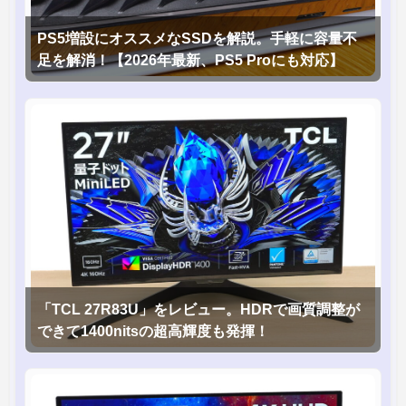
PS5増設にオススメなSSDを解説。手軽に容量不
足を解消！【2026年最新、PS5 Proにも対応】
「TCL 27R83U」をレビュー。HDRで画質調整が
できて1400nitsの超高輝度も発揮！