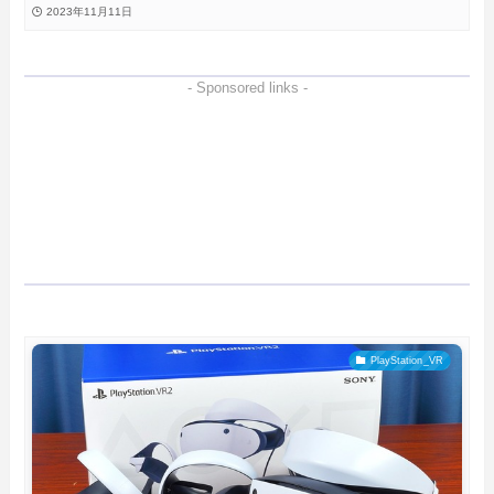
のビデオキャプチャ！
2023年11月11日
- Sponsored links -
PlayStation_VR