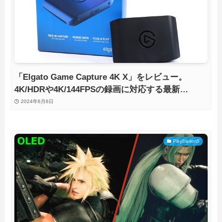
「Elgato Game Capture 4K X」をレビュー。
4K/HDRや4K/144FPSの録画に対応する最新
HDMI2.1搭載ビデオキャプチャを徹底検証
2024年6月6日
PlayStation5