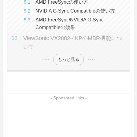
AMD FreeSyncの使い方
NVIDIA G-Sync Compatibleの使い方
AMD FreeSync/NVIDIA G-Sync
Compatibleの効果
ViewSonic VX2882-4KPのMBR機能につ
いて
もっと見る
- Sponsored links -