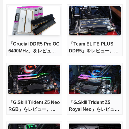
ー。8400MT/sのメモリ
可能に！
OCは常用レベルで安定
するのか徹底検証
「Crucial DDR5 Pro OC
「Team ELITE PLUS
6400MHz」をレビュ
DDR5」をレビュー。定
ー。Ryzen9000や
格6400MHzのDDR5
CoreUltra200に最適な
UDIMMメモリをCore
高信頼、高コスパなOC
Ultra 200S環境で試す
メモリを徹底検証
「G.Skill Trident Z5 Neo
「G.Skill Trident Z5
RGB」をレビュー。
Royal Neo」をレビュ
7200MHz/C34を
ー。6000MHz/C28を
9800X3Dで徹底検証
9800X3Dで徹底検証