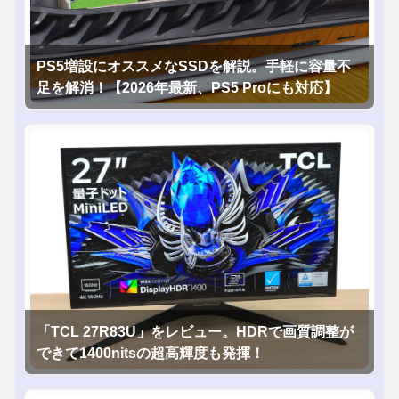
PS5増設にオススメなSSDを解説。手軽に容量不
足を解消！【2026年最新、PS5 Proにも対応】
「TCL 27R83U」をレビュー。HDRで画質調整が
できて1400nitsの超高輝度も発揮！