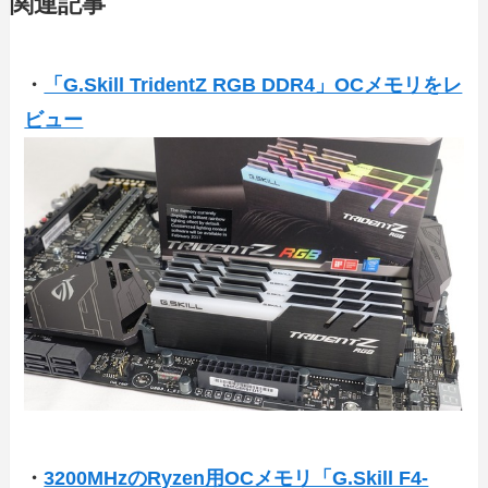
関連記事
・
「G.Skill TridentZ RGB DDR4」OCメモリをレ
ビュー
・
3200MHzのRyzen用OCメモリ「G.Skill F4-