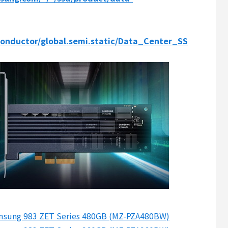
onductor/global.semi.static/Data_Center_SS
sung 983 ZET Series 480GB (MZ-PZA480BW)