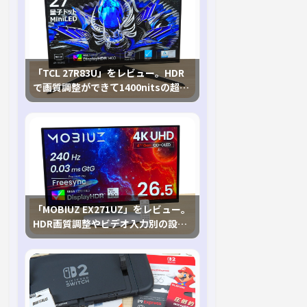
「TCL 27R83U」をレビュー。HDR
で画質調整ができて1400nitsの超高
輝度も発揮！
「MOBIUZ EX271UZ」をレビュー。
HDR画質調整やビデオ入力別の設定
が可能な4K有機ELゲーミングモニタ
を徹底検証