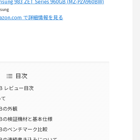
sung 983 ZET Series 960GB (MZ-PZA960BW)
sung
azon.com で詳細情報を見る
目次
80GB レビュー目次
いて
0GBの外観
 480GBの検証機材と基本仕様
480GBのベンチマーク比較
 480GBの連続書き込みについて