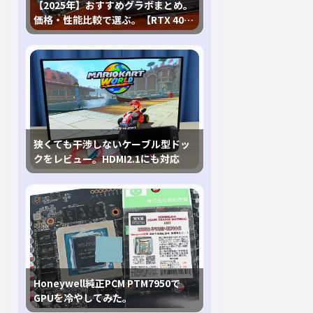
【2025年】おすすめグラボまとめ。
価格・性能比較で選ぶ。【RTX 40,
RX 7000各種に対応】
狭くても干渉しないケーブル型ドッ
クをレビュー。HDMI2.1にも対応
Honeywell純正PCM PTM7950で
GPUを冷やしてみた。