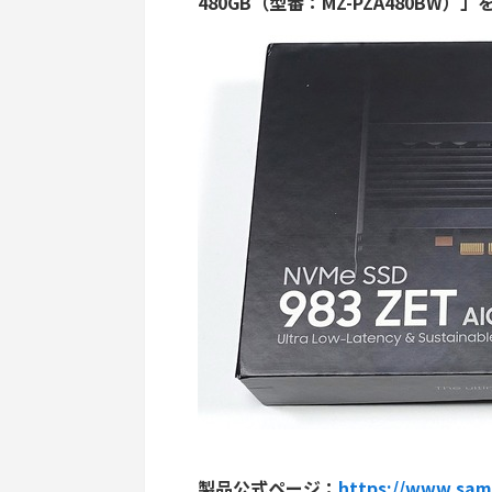
480GB（型番：MZ-PZA480BW
製品公式ページ：
https://www.sam