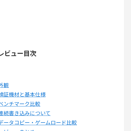
GB レビュー目次
の外観
0GBの検証機材と基本仕様
0GBのベンチマーク比較
0GBの連続書き込みについて
80GBのデータコピー・ゲームロード比較