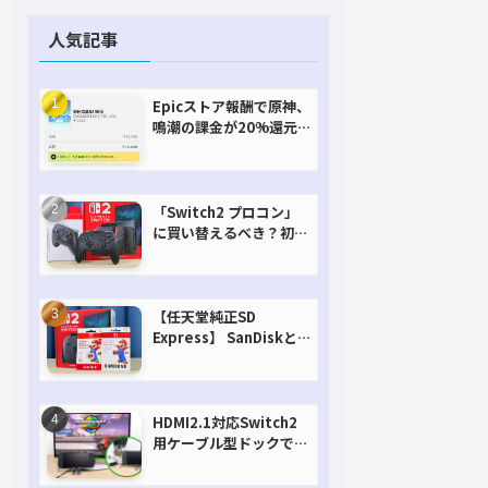
人気記事
Epicストア報酬で原神、
鳴潮の課金が20%還元
で超お得に！【期間延長
決定！】
「Switch2 プロコン」
に買い替えるべき？初代
との違いを比較
【任天堂純正SD
Express】 SanDiskと
Samsungを比較。実は
容量が違うけどオススメ
はどっち！？
HDMI2.1対応Switch2
用ケーブル型ドックで省
スペースを極める。FW
アップデートにも対応可