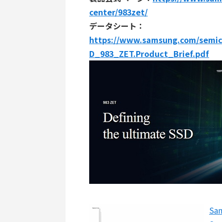
center/983zet/
データシート：
https://www.samsung.com/semic
D_983_ZET.Product_Brief.pdf
Sam